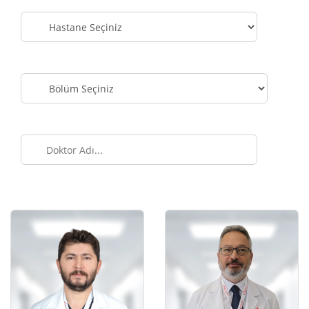
Hastaneye
Göre
Ara
Bölüme
Göre
Ara
İsme
Göre
Ara