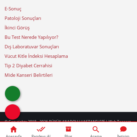
E-Sonuç
Patoloji Sonuçları
İkinci Görüş
Bu Test Nerede Yapılıyor?
Dış Laboratuvar Sonuçları
Vücut Kitle İndeksi Hesaplama
Tip 2 Diyabet Cerrahisi
Mide Kanseri Belirtileri
© Copyrights 2018 - 2026
BÜYÜK ANADOLU HASTANELERİ
| Web Tasarım
by
web
beyaz
|
Güncelleme Tarihi: 07-08-2026
Anasayfa
Randevu Al
Blog
Arama
İletişim