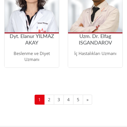
Dyt. Elanur YILMAZ
Uzm. Dr. Elfag
AKAY
ISGANDAROV
Beslenme ve Diyet
İç Hastalıkları Uzmanı
Uzmanı
1
2
3
4
5
»