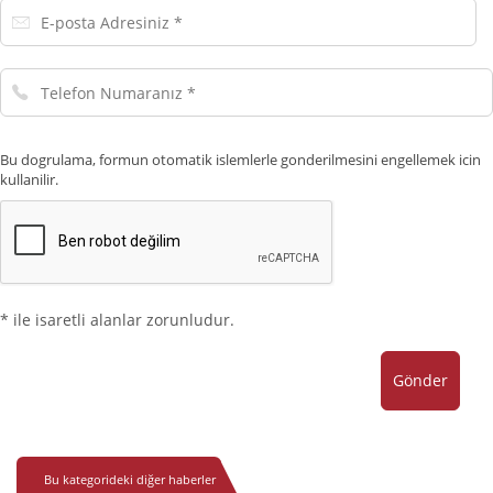
E-
posta
Adresiniz
Telefon
Numaranız
Bu dogrulama, formun otomatik islemlerle gonderilmesini engellemek icin
kullanilir.
* ile isaretli alanlar zorunludur.
Gönder
Bu kategorideki diğer haberler