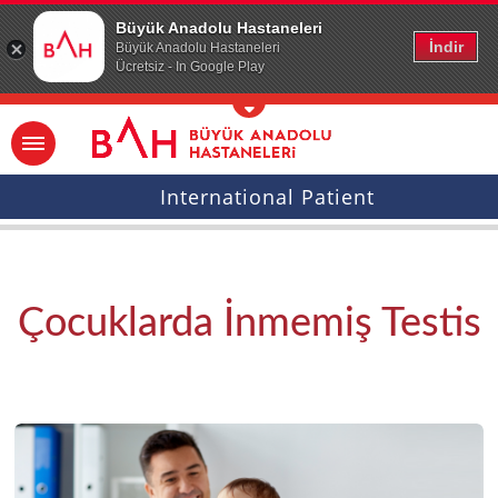
Ana icerige atla
Büyük Anadolu Hastaneleri
İndir
Büyük Anadolu Hastaneleri
Ücretsiz - In Google Play
International Patient
Çocuklarda İnmemiş Testis