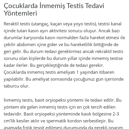
Çocuklarda İnmemiş Testis Tedavi
Yöntemleri
Reraktil testis (utangaç, kaçan veya yoyo testis), testisi kanal
içinde tutan kasın aşırı aktivitesi sonucu oluşur. Ancak bazı
durumlar karşısında kasın normalden fazla hareket etmesi ile
çekilir abdomen içine gider ve bu hareketlilik bittiğinde de
geri gelir. Bu durum tedavi gerektirmez ancak rekraktil testis
sorunu olan kişilerde bu durum yıllar içinde inmemiş testise
kadar ilerler. Bu gerçekleştiğinde de tedavi gerekir.
Çocuklarda inmemiş testis ameliyatı 1 yaşından itibaren
yapılabilir. Bu ameliyat sonrasında çocuğunuz gün içerisinde
taburcu olur.
İnmemiş testis, basit orşiopeksi yöntemi ile tedavi edilir. Bu
yöntem ele gelen inmemiş testis için en çok tercih edilen
tedavidir. Basit orşiopeksi yönteminde kasık bölgesine 2-3
cm’lik kesiler atılır ve spermatik kordon serbestleşir. Bu
aşamada fıstık tespit edilmesi durumunda da gerekli onarım