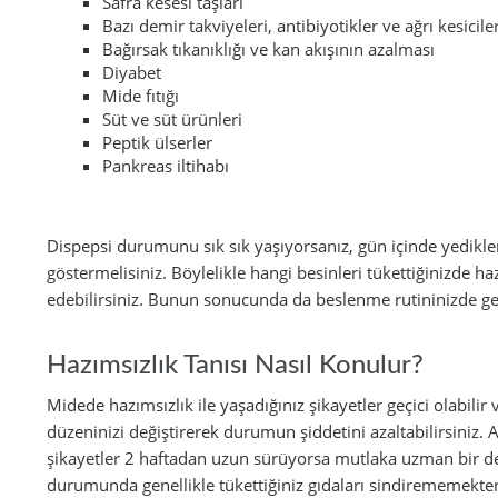
Safra kesesi taşları
Bazı demir takviyeleri, antibiyotikler ve ağrı kesicile
Bağırsak tıkanıklığı ve kan akışının azalması
Diyabet
Mide fıtığı
Süt ve süt ürünleri
Peptik ülserler
Pankreas iltihabı
Dispepsi durumunu sık sık yaşıyorsanız, gün içinde yedikler
göstermelisiniz. Böylelikle hangi besinleri tükettiğinizde haz
edebilirsiniz. Bunun sonucunda da beslenme rutininizde gerek
Hazımsızlık Tanısı Nasıl Konulur?
Midede hazımsızlık ile yaşadığınız şikayetler geçici olabili
düzeninizi değiştirerek durumun şiddetini azaltabilirsiniz. A
şikayetler 2 haftadan uzun sürüyorsa mutlaka uzman bir des
durumunda genellikle tükettiğiniz gıdaları sindirememekten