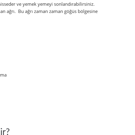
hisseder ve yemek yemeyi sonlandırabilirsiniz.
şanan ağrı. Bu ağrı zaman zaman göğüs bölgesine
anma
ir?