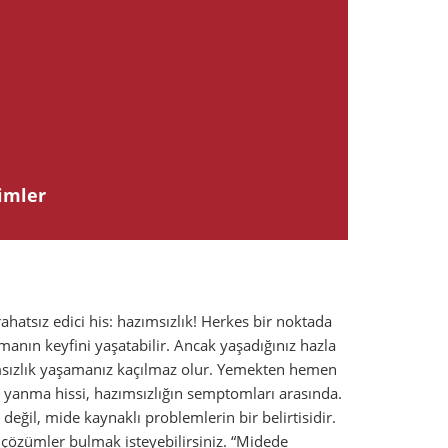
imler
ahatsız edici his: hazımsızlık! Herkes bir noktada
olmanın keyfini yaşatabilir. Ancak yaşadığınız hazla
azımsızlık yaşamanız kaçılmaz olur. Yemekten hemen
ve yanma hissi, hazımsızlığın semptomları arasında.
değil, mide kaynaklı problemlerin bir belirtisidir.
t çözümler bulmak isteyebilirsiniz. “Midede