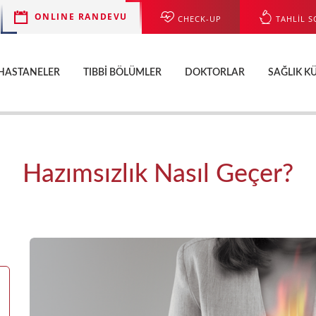
ONLINE RANDEVU
CHECK-UP
TAHLİL S
HASTANELER
TIBBI BÖLÜMLER
DOKTORLAR
SAĞLIK K
Hazımsızlık Nasıl Geçer?