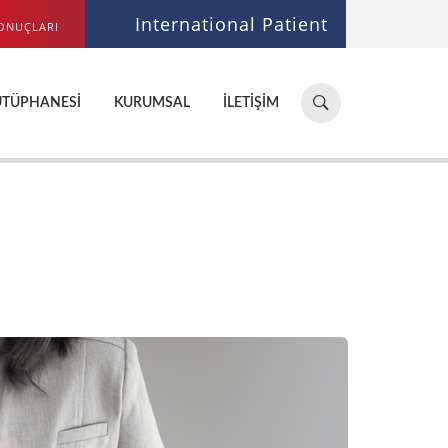
International Patient
ONUÇLARI
Hastane,
ÜTÜPHANESI
KURUMSAL
İLETIŞIM
doktor,
bölüm
ara...