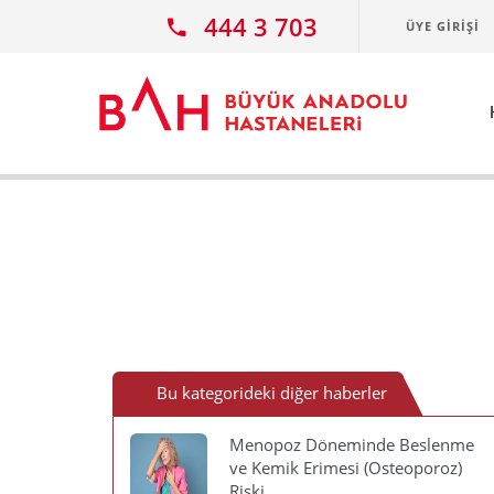
Ana icerige atla
444 3 703
ÜYE GIRIŞI
Bu kategorideki diğer haberler
Menopoz Döneminde Beslenme
ve Kemik Erimesi (Osteoporoz)
Riski