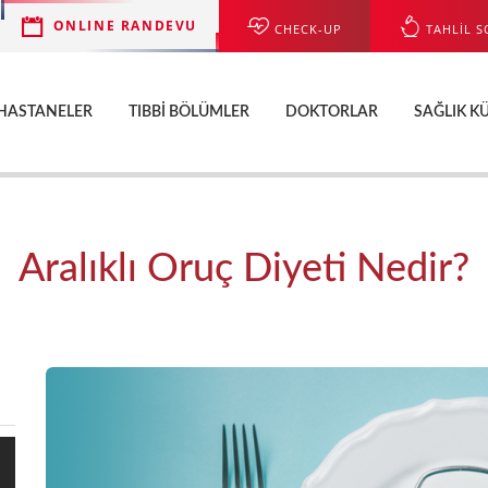
ONLINE RANDEVU
CHECK-UP
TAHLİL S
HASTANELER
TIBBI BÖLÜMLER
DOKTORLAR
SAĞLIK K
Aralıklı Oruç Diyeti Nedir?