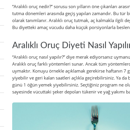
“Aralıklı oruç nedir?” sorusu son yılların öne çıkanları ara
tutma dönemleri arasında geçiş yapılan zamandır. Bu tür bi
olarak tanımlanır. Aralıklı oruç tutmak, aç kalmakla ilgili deği
Bu diyetteki amaç vücudu daha küçük porsiyonlarla beslenm
Aralıklı Oruç Diyeti Nasıl Yapılı
“Aralıklı oruç nasıl yapılır?” diye merak ediyorsanız uymanı
Aralıklı oruç farklı yöntemleri sunar. Ancak tüm yöntemle
uymaktır. Konuyu örnekle açıklamak gerekirse haftanın 7 
yiyebilir ve geri kalan saatleri açlıkla geçirebilirsiniz. Ya d
günü 1 öğün yemek yiyebilirsiniz. Seçtiğiniz program ne olu
sayesinde vücuttaki şeker depoları tükenir ve yağ yakımı ba