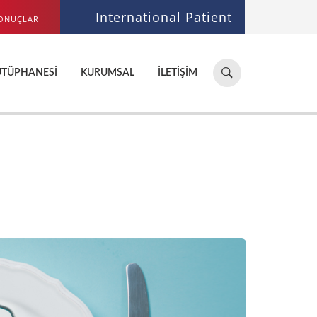
International Patient
ONUÇLARI
Hastane,
ÜTÜPHANESI
KURUMSAL
İLETIŞIM
doktor,
bölüm
ara...