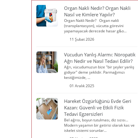
Organ Nakli Nedir? Organ Nakli
Nasıl ve Kimlere Yapılır?
Organ Nakli Nedir? Organ nakli
(transplantasyon), vücutta görevini
yapamayacak derecede hasar g&o...
11 Şubat 2026
Vücudun Yanlış Alarmı: Nöropatik
Ağrı Nedir ve Nasıl Tedavi Edilir?
Ağrı, vücudumuzun bize "bir şeyler yanlış
gidiyor" deme şeklidir. Parmağımızı
kestiğimizde, ...
01 Aralık 2025
Hareket Özgürlüğünü Evde Geri
Kazan: Güvenli ve Etkili Fizik
Tedavi Egzersizleri
Bel ağrısı, boyun tutulması, diz sızısı...
Modern yaşamın bir getirisi olarak kas ve
iskelet sistemi sorunlar...