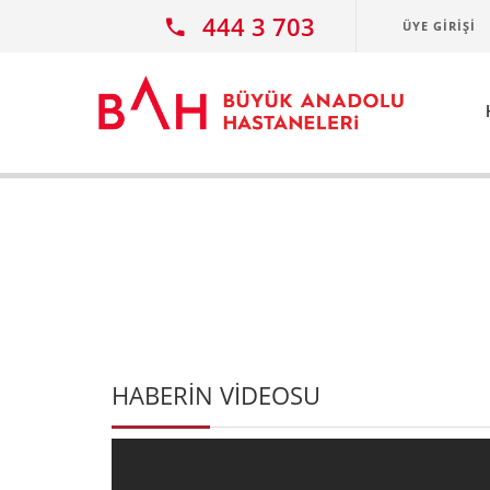
Ana icerige atla
444 3 703
ÜYE GIRIŞI
HABERİN VİDEOSU