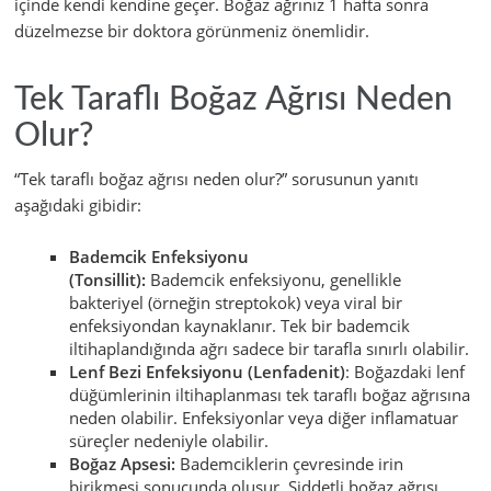
içinde kendi kendine geçer. Boğaz ağrınız 1 hafta sonra
düzelmezse bir doktora görünmeniz önemlidir.
Tek Taraflı Boğaz Ağrısı Neden
Olur?
“Tek taraflı boğaz ağrısı neden olur?” sorusunun yanıtı
aşağıdaki gibidir:
Bademcik Enfeksiyonu
(Tonsillit):
Bademcik enfeksiyonu, genellikle
bakteriyel (örneğin streptokok) veya viral bir
enfeksiyondan kaynaklanır. Tek bir bademcik
iltihaplandığında ağrı sadece bir tarafla sınırlı olabilir.
Lenf Bezi Enfeksiyonu (Lenfadenit)
: Boğazdaki lenf
düğümlerinin iltihaplanması tek taraflı boğaz ağrısına
neden olabilir. Enfeksiyonlar veya diğer inflamatuar
süreçler nedeniyle olabilir.
Boğaz Apsesi:
Bademciklerin çevresinde irin
birikmesi sonucunda oluşur. Şiddetli boğaz ağrısı,