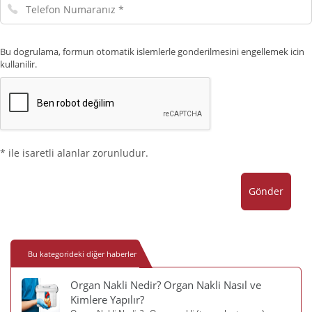
Telefon
Numaranız
Bu dogrulama, formun otomatik islemlerle gonderilmesini engellemek icin
kullanilir.
* ile isaretli alanlar zorunludur.
Gönder
Bu kategorideki diğer haberler
Organ Nakli Nedir? Organ Nakli Nasıl ve
Kimlere Yapılır?