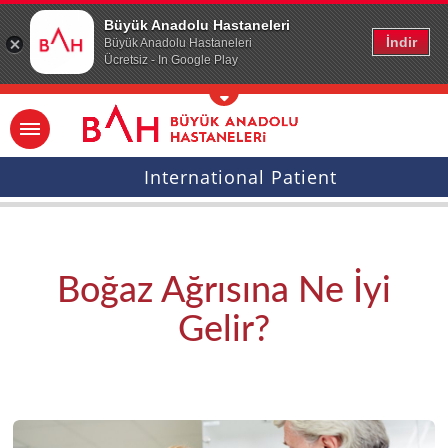
Ana icerige atla
Büyük Anadolu Hastaneleri
İndir
Büyük Anadolu Hastaneleri
Ücretsiz - In Google Play
International Patient
Boğaz Ağrısına Ne İyi
Gelir?