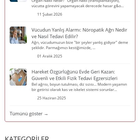
Organ Nakli Nedir? Organ nakli (transplantasyon),
vücutta görevini yapamayacak derecede hasar g&o...
11 Şubat 2026
Vücudun Yanlış Alarmı: Nöropatik Ağrı Nedir
ve Nasıl Tedavi Edilir?
Ağrı, vücudumuzun bize "bir şeyler yanlış gidiyor" deme
şeklidir. Parmağımızı kestiğimizde, ...
01 Aralık 2025
Hareket Özgürlüğünü Evde Geri Kazan:
Güvenli ve Etkili Fizik Tedavi Egzersizleri
Bel ağrısı, boyun tutulması, diz sızısı... Modern yaşamın
bir getirisi olarak kas ve iskelet sistemi sorunlar...
25 Haziran 2025
Tümünü göster →
KATEGORİLER