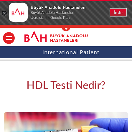
Ana icerige atla
Büyük Anadolu Hastaneleri
İndir
Büyük Anadolu Hastaneleri
Ücretsiz - In Google Play
International Patient
HDL Testi Nedir?