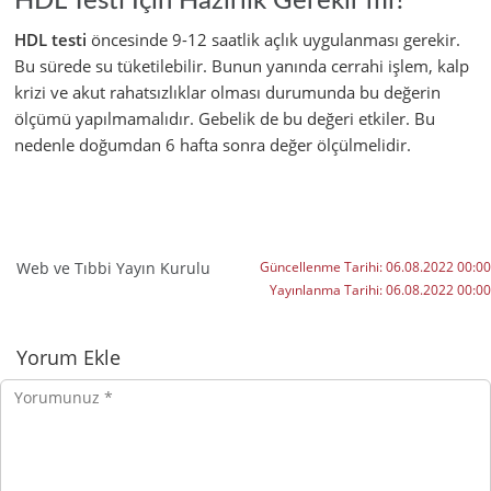
HDL Testi İçin Hazırlık Gerekir mi?
HDL testi
öncesinde 9-12 saatlik açlık uygulanması gerekir.
Bu sürede su tüketilebilir. Bunun yanında cerrahi işlem, kalp
krizi ve akut rahatsızlıklar olması durumunda bu değerin
ölçümü yapılmamalıdır. Gebelik de bu değeri etkiler. Bu
nedenle doğumdan 6 hafta sonra değer ölçülmelidir.
Web ve Tıbbi Yayın Kurulu
Güncellenme Tarihi:
06.08.2022 00:00
Yayınlanma Tarihi:
06.08.2022 00:00
Yorumlar
Yorum Ekle
Yorumunuz