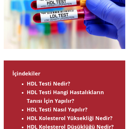
2022
İçindekiler
HDL Testi Nedir?
HDL Testi Hangi Hastalıkların
Tanısı İçin Yapılır?
HDL Testi Nasıl Yapılır?
HDL Kolesterol Yüksekliği Nedir?
HDL Kolesterol Düşüklüğü Nedir?