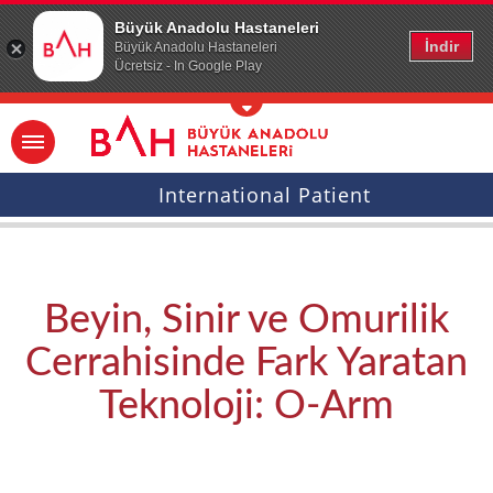
Ana icerige atla
Büyük Anadolu Hastaneleri
İndir
Büyük Anadolu Hastaneleri
Ücretsiz - In Google Play
International Patient
Beyin, Sinir ve Omurilik
Cerrahisinde Fark Yaratan
Teknoloji: O-Arm