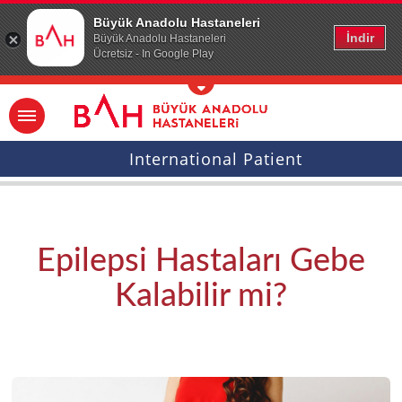
Ana icerige atla
Büyük Anadolu Hastaneleri
İndir
Büyük Anadolu Hastaneleri
Ücretsiz - In Google Play
International Patient
Epilepsi Hastaları Gebe
Kalabilir mi?