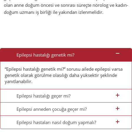
olan anne doğum öncesi ve sonrası süreçte nörolog ve kadın-
doğum uzmanı iş birliği ile yakından izlenmelidir.
Sık
Sorulan
Epilepsi hastalığı genetik mi?
Sorular
“Epilepsi hastalığı genetik mi?” sorusu ailede epilepsi varsa
genetik olarak görülme olasılığı daha yüksektir şeklinde
yanıtlanabilir.
Epilepsi hastalığı geçer mi?
Epilepsi anneden çocuğa geçer mi?
Epilepsi hastaları nasıl doğum yapmalı?