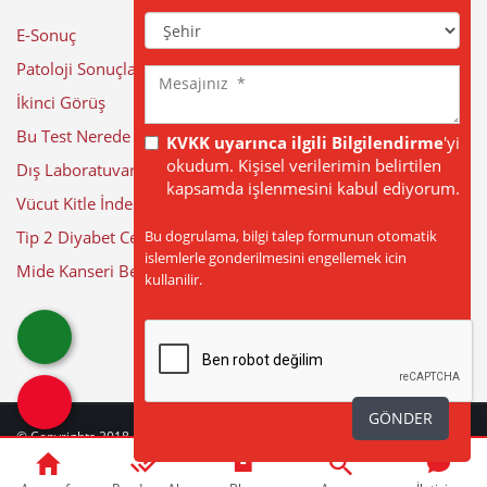
Şehir
E-Sonuç
Patoloji Sonuçları
Mesajınız
İkinci Görüş
Bu Test Nerede Yapılıyor?
KVKK uyarınca ilgili Bilgilendirme
'yi
okudum. Kişisel verilerimin belirtilen
Dış Laboratuvar Sonuçları
kapsamda işlenmesini kabul ediyorum.
Vücut Kitle İndeksi Hesaplama
Bu dogrulama, bilgi talep formunun otomatik
Tip 2 Diyabet Cerrahisi
islemlerle gonderilmesini engellemek icin
Mide Kanseri Belirtileri
kullanilir.
GÖNDER
© Copyrights 2018 - 2026
BÜYÜK ANADOLU HASTANELERİ
| Web Tasarım
by
web
beyaz
|
Güncelleme Tarihi: 10-08-2026