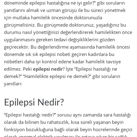
döneminde epilepsi hastalığına ne iyi gelir?” gibi soruların
yanıtlarını almak ve uzman görüşü ile bu süreci yönetmek
için mutlaka hamilelik öncesinde doktorunuzla
görüşmelisiniz. Bu görüşmede doktorunuz, yaşadığınız bu
durumu nasıl yönettiğinizi değerlendirerek hamilelikten önce
uygulanmasını gereken tedavi değişikliklerini gözden
geçirecektir. Bu değerlendirme aşamasında hamilelik öncesi
dönemde sık sık epilepsi nöbeti geçiren kadınlara bu
nöbetleri daha iyi kontrol edene kadar hamilelik tavsiye
edilmez. Peki
epilepsi nedir
? İşte “Epilepsi hastalığı ne
demek?” “Hamilelikte epilepsi ne demek?” gibi soruların
yanıtları:
Epilepsi Nedir?
“Epilepsi hastalığı nedir?” sorusu aynı zamanda sara hastalığı
olarak da bilinen bu rahatsızlık, kısa süreli yaşanan beyin
fonksiyon bozukluğuna bağlı olarak beyin hücrelerinde geçici
olarak anormal elektrik yayılması ile ortaya çıkan bir sağlık