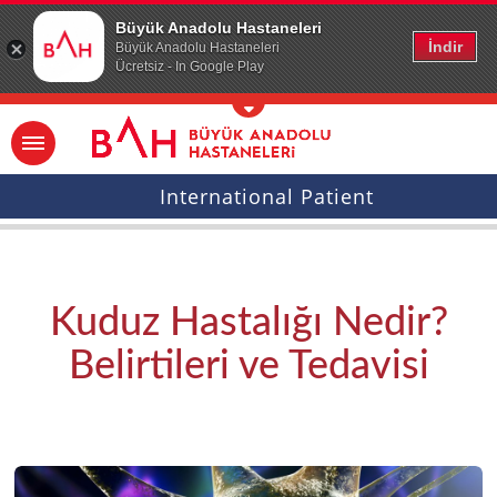
Ana icerige atla
Büyük Anadolu Hastaneleri
İndir
Büyük Anadolu Hastaneleri
Ücretsiz - In Google Play
International Patient
Kuduz Hastalığı Nedir?
Belirtileri ve Tedavisi