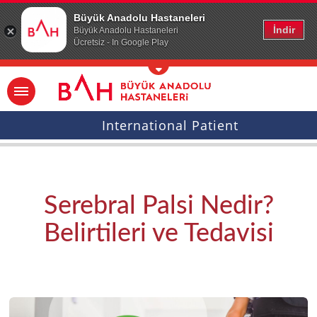
Ana icerige atla
Büyük Anadolu Hastaneleri
İndir
Büyük Anadolu Hastaneleri
Ücretsiz - In Google Play
International Patient
Serebral Palsi Nedir?
Belirtileri ve Tedavisi