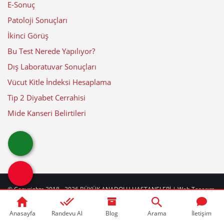
E-Sonuç
Patoloji Sonuçları
İkinci Görüş
Bu Test Nerede Yapılıyor?
Dış Laboratuvar Sonuçları
Vücut Kitle İndeksi Hesaplama
Tip 2 Diyabet Cerrahisi
Mide Kanseri Belirtileri
© Copyrights 2018 - 2026
BÜYÜK ANADOLU HASTANELERİ
| Web Tasarım
by
web
beyaz
|
Güncelleme Tarihi: 10-08-2026
Anasayfa
Randevu Al
Blog
Arama
İletişim