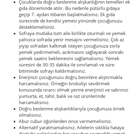
Çocuklarda doğru beslenme alışkanlığının temelleri ek
gıda döneminde atılır. Bu nedenle pütürlü gıdaya
geçişi 7. aydan itibaren başlatmalısınız. Ek gıda
sürecinde de kendisi yemesi yönünde çocuğunuzu
desteklemelisiniz.
Sofraya mutlaka tüm aile birlikte oturmalı ve yemek
yalnızca sofrada yenir mesajını vermelisiniz. Çok az
yiyip sofradan kalkmak isteyen çocuğunuza zorla
yemek yedirmemeli, acıkmasını sağlayarak sonraki
yemek saatini beklemesini sağlamalısınız. Yemek
süresini de 30-35 dakika ile sınırlamalı ve süre
bitiminde sofrayı kaldırmalısınız.
Enerjinizi çocuğunuzu doğru besinlere alıştırmakla
harcamalısınız. Örneğin brokoliyi sevdirmek
konusunda ısrarcı olmak yerine enerjinizi ve sabrınızı
yumurta, et, tahıl, balık ve süt ürünlerinde
harcamalısınız.
Doğru beslenme alışkanlıklarıyla çocuğunuza örnek
olmalısınız.
Abur cubur öğünlerden önce vermemelisiniz.
Alternatif yaratmamalısınız. Ailelerin sıklıkla hataya
düştüğü noktalardan biri çocuğun sevmediği yemek