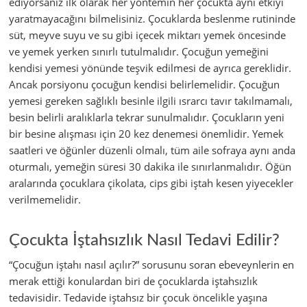
ediyorsanız ilk olarak her yöntemin her çocukta aynı etkiyi
yaratmayacağını bilmelisiniz. Çocuklarda beslenme rutininde
süt, meyve suyu ve su gibi içecek miktarı yemek öncesinde
ve yemek yerken sınırlı tutulmalıdır. Çocuğun yemeğini
kendisi yemesi yönünde teşvik edilmesi de ayrıca gereklidir.
Ancak porsiyonu çocuğun kendisi belirlemelidir. Çocuğun
yemesi gereken sağlıklı besinle ilgili ısrarcı tavır takılmamalı,
besin belirli aralıklarla tekrar sunulmalıdır. Çocukların yeni
bir besine alışması için 20 kez denemesi önemlidir. Yemek
saatleri ve öğünler düzenli olmalı, tüm aile sofraya aynı anda
oturmalı, yemeğin süresi 30 dakika ile sınırlanmalıdır. Öğün
aralarında çocuklara çikolata, cips gibi iştah kesen yiyecekler
verilmemelidir.
Çocukta İştahsızlık Nasıl Tedavi Edilir?
“Çocuğun iştahı nasıl açılır?” sorusunu soran ebeveynlerin en
merak ettiği konulardan biri de çocuklarda iştahsızlık
tedavisidir. Tedavide iştahsız bir çocuk öncelikle yaşına