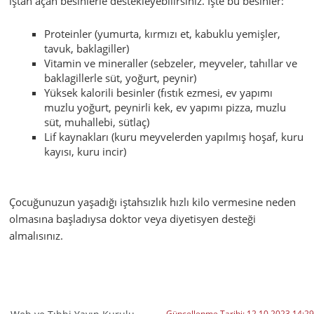
iştah açan besinlerle destekleyebilirsiniz. İşte bu besinler:
Proteinler (yumurta, kırmızı et, kabuklu yemişler,
tavuk, baklagiller)
Vitamin ve mineraller (sebzeler, meyveler, tahıllar ve
baklagillerle süt, yoğurt, peynir)
Yüksek kalorili besinler (fıstık ezmesi, ev yapımı
muzlu yoğurt, peynirli kek, ev yapımı pizza, muzlu
süt, muhallebi, sütlaç)
Lif kaynakları (kuru meyvelerden yapılmış hoşaf, kuru
kayısı, kuru incir)
Çocuğunuzun yaşadığı iştahsızlık hızlı kilo vermesine neden
olmasına başladıysa doktor veya diyetisyen desteği
almalısınız.
Güncellenme Tarihi:
12.10.2023 14:29