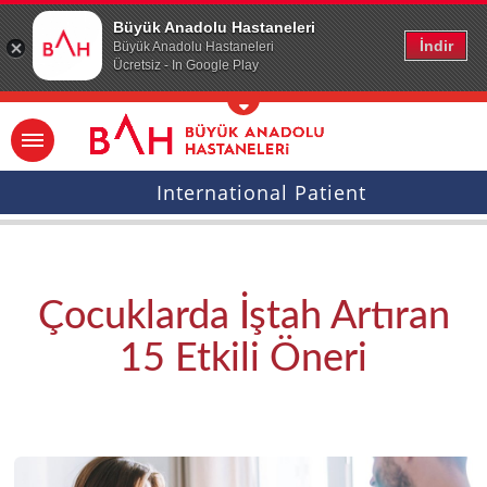
Ana icerige atla
Büyük Anadolu Hastaneleri
İndir
Büyük Anadolu Hastaneleri
Ücretsiz - In Google Play
International Patient
Çocuklarda İştah Artıran
15 Etkili Öneri