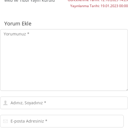
Web ve Tıbbi Yayın Kurulu
Yayınlanma Tarihi:
19.01.2023 00:00
Yorumlar
Yorum Ekle
Yorumunuz
Adınız,
Soyadınız
E-
posta