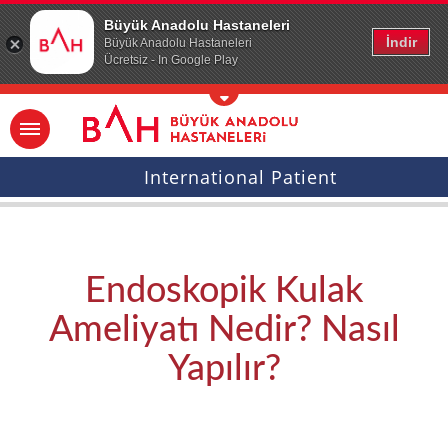
Ana icerige atla
Büyük Anadolu Hastaneleri
İndir
Büyük Anadolu Hastaneleri
Ücretsiz - In Google Play
International Patient
Endoskopik Kulak
Ameliyatı Nedir? Nasıl
Yapılır?