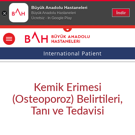
Ana icerige atla
Büyük Anadolu Hastaneleri
İndir
Büyük Anadolu Hastaneleri
Ücretsiz - In Google Play
International Patient
Kemik Erimesi
(Osteoporoz) Belirtileri,
Tanı ve Tedavisi