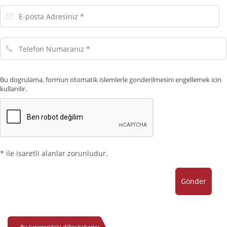
E-
posta
Adresiniz
Telefon
Numaranız
Bu dogrulama, formun otomatik islemlerle gonderilmesini engellemek icin
kullanilir.
* ile isaretli alanlar zorunludur.
Gönder
Bu kategorideki diğer haberler