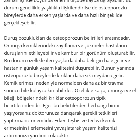
zaman içinde boyunda önemli ölçüde kayba uğrayabilir. Bu
durum genellikle yaşlılıkla ilişkilendirilse de osteoporozlu
bireylerde daha erken yaşlarda ve daha hızlı bir şekilde
gerçekleşebilir.
Duruş bozuklukları da osteoporozun belirtileri arasındadır.
Omurga kemiklerindeki zayıflama ve çökmeler hastaların
duruşlarını etkileyebilir ve kambur bir görünüm oluşturabilir.
Bu durum özellikle ileri yaşlarda daha belirgin hale gelir ve
hastanın günlük yaşam kalitesini düşürebilir. Bunun yanında
osteoporozlu bireylerde kırıklar daha sık meydana gelir.
Kemik erimesi nedeniyle normalden daha az bir travma
sonucu bile kolayca kırılabilirler. Özellikle kalça, omurga ve el
bileği bölgelerindeki kırıklar osteoporozun tipik
belirtilerindendir. Eğer bu belirtilerden herhangi birini
yaşıyorsanız doktorunuza danışarak gerekli tetkikleri
yaptırmanız önemlidir. Erken teşhis ve tedavi kemik
erimesinin ilerlemesini yavaşlatarak yaşam kalitenizi
artırmanıza yardımcı olacaktır.