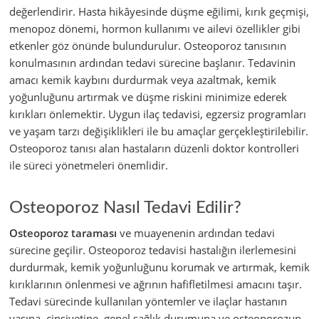
değerlendirir. Hasta hikâyesinde düşme eğilimi, kırık geçmişi,
menopoz dönemi, hormon kullanımı ve ailevi özellikler gibi
etkenler göz önünde bulundurulur. Osteoporoz tanısının
konulmasının ardından tedavi sürecine başlanır. Tedavinin
amacı kemik kaybını durdurmak veya azaltmak, kemik
yoğunluğunu artırmak ve düşme riskini minimize ederek
kırıkları önlemektir. Uygun ilaç tedavisi, egzersiz programları
ve yaşam tarzı değişiklikleri ile bu amaçlar gerçekleştirilebilir.
Osteoporoz tanısı alan hastaların düzenli doktor kontrolleri
ile süreci yönetmeleri önemlidir.
Osteoporoz Nasıl Tedavi Edilir?
Osteoporoz taraması
ve muayenenin ardından tedavi
sürecine geçilir. Osteoporoz tedavisi hastalığın ilerlemesini
durdurmak, kemik yoğunluğunu korumak ve artırmak, kemik
kırıklarının önlenmesi ve ağrının hafifletilmesi amacını taşır.
Tedavi sürecinde kullanılan yöntemler ve ilaçlar hastanın
yaşına, cinsiyetine, genel sağlık durumuna ve osteoporozun