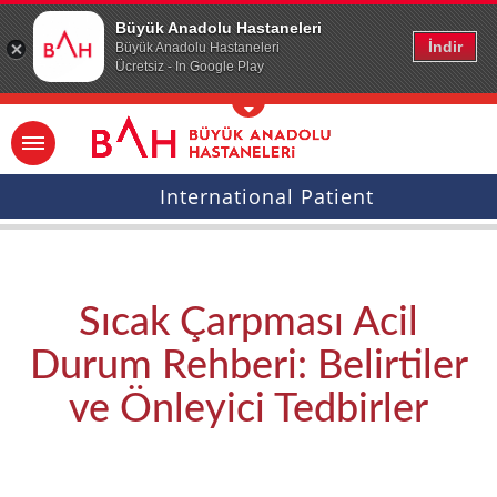
Ana icerige atla
Büyük Anadolu Hastaneleri
İndir
Büyük Anadolu Hastaneleri
Ücretsiz - In Google Play
International Patient
Sıcak Çarpması Acil
Durum Rehberi: Belirtiler
ve Önleyici Tedbirler