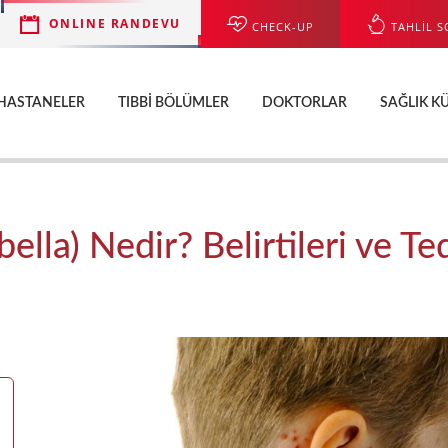
ONLINE RANDEVU
CHECK-UP
TAHLİL S
HASTANELER
TIBBI BÖLÜMLER
DOKTORLAR
SAĞLIK K
ella) Nedir? Belirtileri ve T