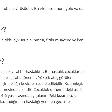
n rubella virüsüdür. Bu virüs solunum yolu ya da
r?
i ile tıbbi öykünün alınması, fiziki muayene ve kan
r?
stalık viral bir hastalıktır. Bu hastalık çocuklarda
enle istirahat önerilir. Yüksek ateş görülen
için de ağrı kesiciler reçete edilebilir. Kızamıkçık
tilmesinde etkilidir. Çocukluk dönemindeki aşı 2
da 4-6 yaş arasında uygulanır. Peki
kızamıkçık
ık kazandığından hastalığı yeniden geçirmez.