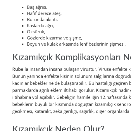
Baş ağrısı,
Hafif derece ateş,
Burunda akıntı,
Kaslarda ağrı,
Öksürük,
Gözlerde kızarma ve şişme,
Boyun ve kulak arkasında lenf bezlerinin şişmesi.
Kızamıkçık Komplikasyonları Ne
Rubella
insandan insana bulaşan virüstür. Virüse enfekte ki
Bunun yanında enfekte kişinin solunum salgılarına doğruda
kadınlar bebeklerine de bulaştırabilir. Bu hastalığı geçiren 
parmaklarda ağrılı eklem iltihabı görülür. Kızamıkçık nadir
iltihabına yol açabilir. Gebeliğin hamileliğin 12.haftasınd
bebeklerin büyük bir kısmında doğuştan kızamıkçık send
gecikmesi, katarakt, zeka geriliği, sağırlık, diğer organlarda
Kızamıkçık Neden Olur?