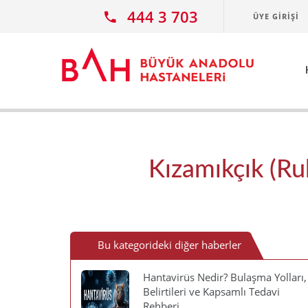
Ana icerige atla
444 3 703
ÜYE GIRIŞI
Kızamıkçık (Rub
Bu kategorideki diğer haberler
Hantavirüs Nedir? Bulaşma Yolları,
Belirtileri ve Kapsamlı Tedavi
Rehberi