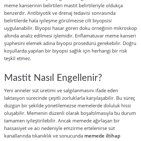
meme kanserinin belirtileri mastit belirtileriyle oldukça
benzerdir. Antibiyotik ve drenaj tedavisi sonrasında
belirtilerde hala iyileşme görülmezse cilt biyopsisi
uygulanabilir. Biyopsi hasar gören doku örneğinin mikroskop
altında analiz edilmesi işlemidir. Enflamatuvar meme kanseri
şüphesini elemek adına biyopsi prosedürü gerekebilir. Doğru
koşullarda yapılan bir biyopsi sağlık için herhangi bir risk
teşkil etmez.
Mastit Nasıl Engellenir?
Yeni anneler süt üretimi ve salgılanmasını ifade eden
laktasyon sürecinde çeşitli zorluklarla karşılaşabilir. Bu süreç
düzgün bir şekilde yönetilemezse memelerde doluluk hissi
oluşabilir. Memenin düzenli olarak boşaltılmasıyla bu durum
tamamen iyileştirilebilir. Ancak memede ağırlaşan bir
hassasiyet ve acı nedeniyle emzirme ertelenirse süt
kanallarında tıkanıklık ve sonucunda
memede iltihap