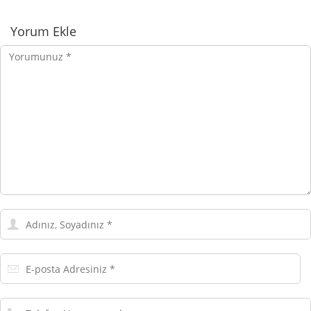
Yorumlar
Yorum Ekle
Yorumunuz
Adınız,
Soyadınız
E-
posta
Adresiniz
Telefon