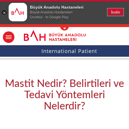
Ana icerige atla
Büyük Anadolu Hastaneleri
İndir
Büyük Anadolu Hastaneleri
Ücretsiz - In Google Play
International Patient
Mastit Nedir? Belirtileri ve
Tedavi Yöntemleri
Nelerdir?