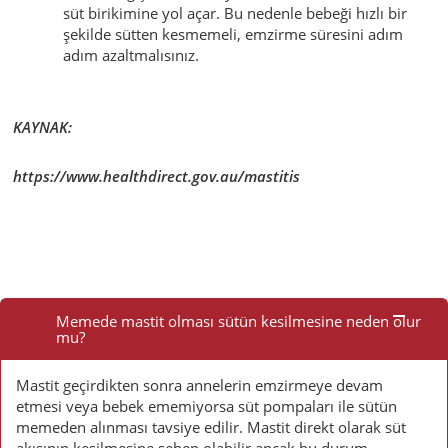
süt birikimine yol açar. Bu nedenle bebeği hızlı bir
şekilde sütten kesmemeli, emzirme süresini adım
adım azaltmalısınız.
KAYNAK:
https://www.healthdirect.gov.au/mastitis
Sık
Sorulan
Memede mastit olması sütün kesilmesine neden olur
mu?
Sorular
Mastit geçirdikten sonra annelerin emzirmeye devam
etmesi veya bebek ememiyorsa süt pompaları ile sütün
memeden alınması tavsiye edilir. Mastit direkt olarak süt