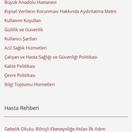
Büyük Anadolu Hastanesi
Kişisel Verilerin Korunması Hakkında Aydınlatma Metni
Kullanım Koşulları
Gizlilik ve Güvenlik
Kullanıcı Şartları
Acil Sağlık Hizmetleri
Çalışan ve Hasta Sağlığı ve Güvenliği Politikası
Kalite Politikası
Çevre Politikası
Bilgi Toplumu Hizmetleri
Hasta Rehberi
Gebelik Okulu: Bilinçli Ebeveynliğe Atılan İlk Adım