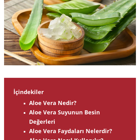
202
İçindekiler
Aloe Vera Nedir?
Aloe Vera Suyunun Besin
Değerleri
Aloe Vera Faydaları Nelerdir?