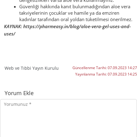
dengesizlikleri varsa aloe vera kullanmayınız.
Güvenliği hakkında kanıt bulunmadığından aloe vera
takviyelerinin çocuklar ve hamile ya da emziren
kadınlar tarafından oral yoldan tüketilmesi önerilmez.
KAYNAK: https://pharmeasy.in/blog/aloe-vera-gel-uses-and-
uses/
Web ve Tıbbi Yayın Kurulu
Güncellenme Tarihi:
07.09.2023 14:27
Yayınlanma Tarihi:
07.09.2023 14:25
Yorumlar
Yorum Ekle
Yorumunuz