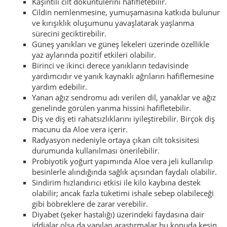
Kaşıntılı cilt döküntülerini hafifletebilir.
Cildin nemlenmesine, yumuşamasına katkıda bulunur
ve kırışıklık oluşumunu yavaşlatarak yaşlanma
sürecini geciktirebilir.
Güneş yanıkları ve güneş lekeleri üzerinde özellikle
yaz aylarında pozitif etkileri olabilir.
Birinci ve ikinci derece yanıkların tedavisinde
yardımcıdır ve yanık kaynaklı ağrıların hafiflemesine
yardım edebilir.
Yanan ağız sendromu adı verilen dil, yanaklar ve ağız
genelinde görülen yanma hissini hafifletebilir.
Diş ve diş eti rahatsızlıklarını iyileştirebilir. Birçok diş
macunu da Aloe vera içerir.
Radyasyon nedeniyle ortaya çıkan cilt toksisitesi
durumunda kullanılması önerilebilir.
Probiyotik yoğurt yapımında Aloe vera jeli kullanılıp
besinlerle alındığında sağlık açısından faydalı olabilir.
Sindirim hızlandırıcı etkisi ile kilo kaybına destek
olabilir; ancak fazla tüketimi ishale sebep olabileceği
gibi böbreklere de zarar verebilir.
Diyabet (şeker hastalığı) üzerindeki faydasına dair
iddialar olsa da yapılan araştırmalar bu konuda kesin