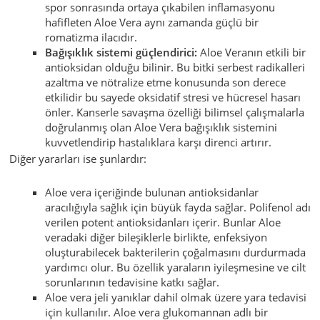
spor sonrasında ortaya çıkabilen inflamasyonu
hafifleten Aloe Vera aynı zamanda güçlü bir
romatizma ilacıdır.
Bağışıklık sistemi güçlendirici:
Aloe Veranın etkili bir
antioksidan olduğu bilinir. Bu bitki serbest radikalleri
azaltma ve nötralize etme konusunda son derece
etkilidir bu sayede oksidatif stresi ve hücresel hasarı
önler. Kanserle savaşma özelliği bilimsel çalışmalarla
doğrulanmış olan Aloe Vera bağışıklık sistemini
kuvvetlendirip hastalıklara karşı direnci artırır.
Diğer yararları ise şunlardır:
Aloe vera içeriğinde bulunan antioksidanlar
aracılığıyla sağlık için büyük fayda sağlar. Polifenol adı
verilen potent antioksidanları içerir. Bunlar Aloe
veradaki diğer bileşiklerle birlikte, enfeksiyon
oluşturabilecek bakterilerin çoğalmasını durdurmada
yardımcı olur. Bu özellik yaraların iyileşmesine ve cilt
sorunlarının tedavisine katkı sağlar.
Aloe vera jeli yanıklar dahil olmak üzere yara tedavisi
için kullanılır. Aloe vera glukomannan adlı bir