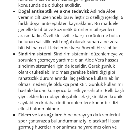
konusunda da oldukça etkilidir.
Doğal antiseptik ve akne tedavisi:
Aslında Aloe
veranın cilt üzerindeki bu iyileştirici özelliği içerdiği 6
farklı doğal antiseptikten kaynaklanır. Bu maddeler
genellikle tıbbi ve kozmetik ürünlerin bileşenleri
arasındadır. Özellikle sivilce karşıtı ürünlerde bolca
bulunan salisilik asiti doğal olarak sunan aloe vera
bitkisi inatçı cilt lekelerine karşı önemli bir silahtır.
Sindirim sistemi:
Sindirim sistemini düzenlemeye ve
sorunları çözmeye yardımcı olan Aloe Vera hassas
sindirim sistemleri için de idealdir. Gerek günlük
olarak tüketilebilir olması gerekse belirtildiği gibi
rahatsızlık durumlarında ilaç şeklinde kullanılabilir
olması nedeniyle oldukça pratiktir. Günlük kullanımı
hastalıklardan koruyucu bir etkiye sahiptir. Belli başlı
yiyeceklerden dolayı oluşabilecek şişkinlikten kronik
sayılabilecek daha ciddi problemlere kadar bir dizi
etkisi bulunmaktadır.
Eklem ve kas ağrıları:
Aloe Verayı ya da kremlerini
spor çantanızda bulundurmanız iyi olacaktır! Hasar
görmüş hücrelerin onarılmasına yardımcı olan ve