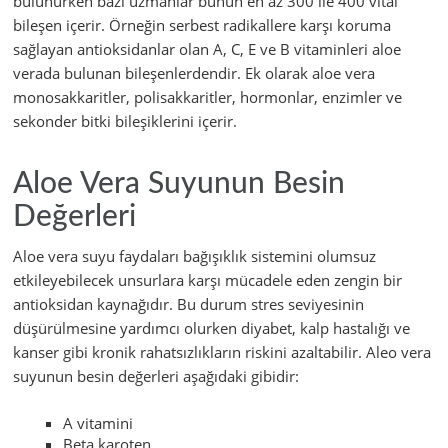
bulunurken bazı uzmanlar bunun en az 300 ile 400 vital
bileşen içerir. Örneğin serbest radikallere karşı koruma
sağlayan antioksidanlar olan A, C, E ve B vitaminleri aloe
verada bulunan bileşenlerdendir. Ek olarak aloe vera
monosakkaritler, polisakkaritler, hormonlar, enzimler ve
sekonder bitki bileşiklerini içerir.
Aloe Vera Suyunun Besin
Değerleri
Aloe vera suyu faydaları bağışıklık sistemini olumsuz
etkileyebilecek unsurlara karşı mücadele eden zengin bir
antioksidan kaynağıdır. Bu durum stres seviyesinin
düşürülmesine yardımcı olurken diyabet, kalp hastalığı ve
kanser gibi kronik rahatsızlıkların riskini azaltabilir. Aleo vera
suyunun besin değerleri aşağıdaki gibidir:
A vitamini
Beta karoten