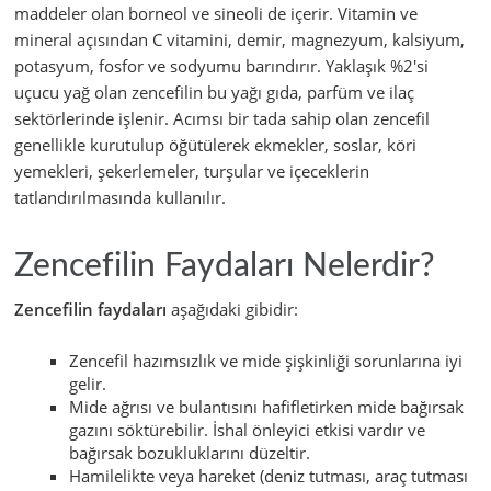
maddeler olan borneol ve sineoli de içerir. Vitamin ve
mineral açısından C vitamini, demir, magnezyum, kalsiyum,
potasyum, fosfor ve sodyumu barındırır. Yaklaşık %2'si
uçucu yağ olan zencefilin bu yağı gıda, parfüm ve ilaç
sektörlerinde işlenir. Acımsı bir tada sahip olan zencefil
genellikle kurutulup öğütülerek ekmekler, soslar, köri
yemekleri, şekerlemeler, turşular ve içeceklerin
tatlandırılmasında kullanılır.
Zencefilin Faydaları Nelerdir?
Zencefilin faydaları
aşağıdaki gibidir:
Zencefil hazımsızlık ve mide şişkinliği sorunlarına iyi
gelir.
Mide ağrısı ve bulantısını hafifletirken mide bağırsak
gazını söktürebilir. İshal önleyici etkisi vardır ve
bağırsak bozukluklarını düzeltir.
Hamilelikte veya hareket (deniz tutması, araç tutması