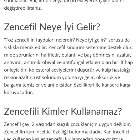
sunulabilir. Bal, limon veya tarçın ekleyerek çayın tadını
değiştirebilirsiniz.
Zencefil Neye İyi Gelir?
“Toz zencefilin faydaları nelerdir? Neye iyi gelir?” sorusu da
sıklıkla merak edilir. Zencefil sindirim sistemine destek olur,
mide sorunlarını hafifletir, bulantı ve baş dönmesini azaltır,
antiviral, antimikrobiyal ve antifungal etkileri olan bir iltihap
önleyicidir, kolesterol seviyelerini düşürür ve kalp hastalığı
riskini azaltır, üst solunum yoluna iyi gelir, öksürük ve
balgamı temizler ve antioksidan özellikleri ile kansere karşı
koruyucudur.
Zencefili Kimler Kullanamaz?
Zencefil çayı 2 yaşından küçük çocuklar için uygun değildir.
Zencefilin kan inceltici özelliği bulunmaktadır. Kan inceltici
ilaç kullanan kişiler zencefili kullanmadan önce doktora