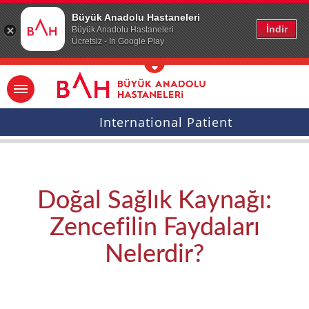
Ana icerige atla
Büyük Anadolu Hastaneleri
İndir
Büyük Anadolu Hastaneleri
Ücretsiz - In Google Play
International Patient
Doğal Sağlık Kaynağı:
Zencefilin Faydaları
Nelerdir?