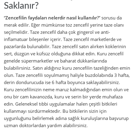
Saklanır?
“
Zencefilin faydaları nelerdir nasıl kullanılır
?” sorusu da
merak edilir. Eğer mümkünse toz zencefil yerine taze olanı
seçilmelidir. Taze zencefil daha çok gingerol ve anti-
inflamatuar bileşenler içerir. Taze zencefil marketlerde ve
pazarlarda bulunabilir. Taze zencefil satın alırken köklerinin
sert, düzgün ve küfsüz olduğuna dikkat edin. Kuru zencefil
genelde süpermarketler ve baharat dükkanlarında
bulabilirsiniz. Satın aldığınız kuru zencefilin tazeliğinden emin
olun. Taze zencefili soyulmamış haliyle buzdolabında 3 hafta,
derin dondurucuda ise 6 hafta boyunca saklayabilirsiniz.
Kuru zencefilinizin neme maruz kalmadığından emin olun ve
onu bir cam kavanozda, kuru ve serin bir yerde muhafaza
edin. Geleneksel tıbbi uygulamalar halen çeşitli bitkileri
kullanmayı sürdürmektedir. Bu bitkilerin sizin için
uygunluğunu belirlemek adına sağlık kuruluşlarına başvurup
uzman doktorlardan yardım alabilirsiniz.