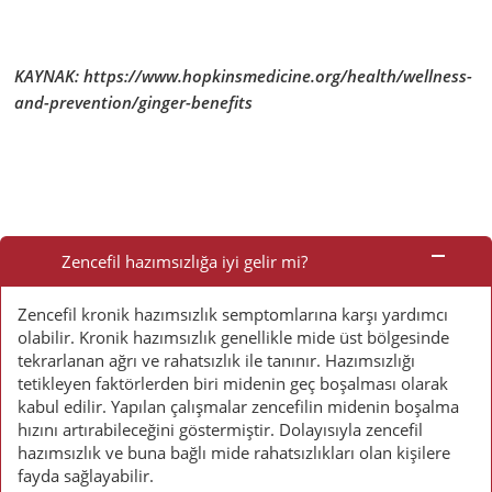
KAYNAK: https://www.hopkinsmedicine.org/health/wellness-
and-prevention/ginger-benefits
Sık
Sorulan
Zencefil hazımsızlığa iyi gelir mi?
Sorular
Zencefil kronik hazımsızlık semptomlarına karşı yardımcı
olabilir. Kronik hazımsızlık genellikle mide üst bölgesinde
tekrarlanan ağrı ve rahatsızlık ile tanınır. Hazımsızlığı
tetikleyen faktörlerden biri midenin geç boşalması olarak
kabul edilir. Yapılan çalışmalar zencefilin midenin boşalma
hızını artırabileceğini göstermiştir. Dolayısıyla zencefil
hazımsızlık ve buna bağlı mide rahatsızlıkları olan kişilere
fayda sağlayabilir.