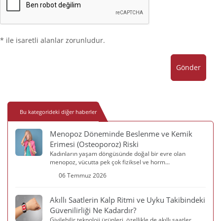
* ile isaretli alanlar zorunludur.
Gönder
Bu kategorideki diğer haberler
Menopoz Döneminde Beslenme ve Kemik
Erimesi (Osteoporoz) Riski
Kadınların yaşam döngüsünde doğal bir evre olan
menopoz, vücutta pek çok fiziksel ve horm...
06 Temmuz 2026
Akıllı Saatlerin Kalp Ritmi ve Uyku Takibindeki
Güvenilirliği Ne Kadardır?
Giyilebilir teknoloji ürünleri, özellikle de akıllı saatler,