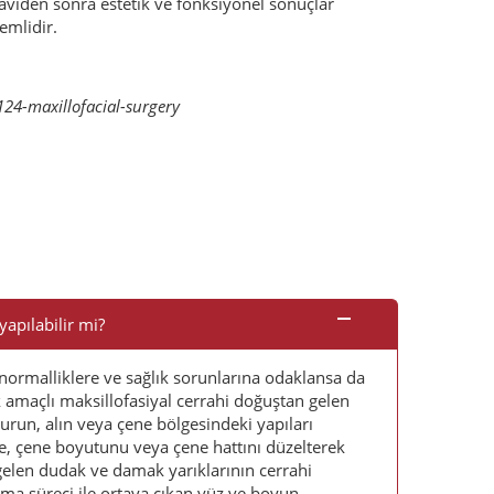
aviden sonra estetik ve fonksiyonel sonuçlar
emlidir.
124-maxillofacial-surgery
yapılabilir mi?
normalliklere ve sağlık sorunlarına odaklansa da
ik amaçlı maksillofasiyal cerrahi doğuştan gelen
run, alın veya çene bölgesindeki yapıları
me, çene boyutunu veya çene hattını düzelterek
gelen dudak ve damak yarıklarının cerrahi
nma süreci ile ortaya çıkan yüz ve boyun