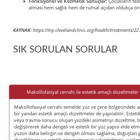
Fonksiyonel ve Kozmetik Sonuçlar:
Çocukların ted
alması hem sağlık hem de ruhsal açıdan oldukça ön
KAYNAK:
https://my.clevelandclinic.org/health/treatments/22
SIK SORULAN SORULAR
Sık
Sorulan
Maksillofasiyal cerrahi ile estetik amaçlı düzeltmeler 
Sorular
Maksillofasiyal cerrahi temelde yüz ve çene bölgesindeki a
bir yandan estetik amaçlı düzeltmeler de yapılabilir. Estet
veya travma sonucu oluşan yüzdeki asimetriyi düzeltme, bu
değiştirerek daha dengeli ve estetik bir yüz yapısı elde et
yüzün daha belirgin ve dengeli olması sağlama, doğuştan 
düzeltilmesi ve estetik görünümünün iyileştirilmesi, yaşla