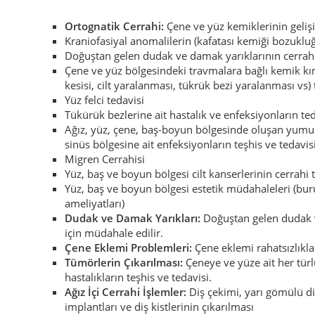
Ortognatik Cerrahi:
Çene ve yüz kemiklerinin gelişi
Kraniofasiyal anomalilerin (kafatası kemiği bozukluğ
Doğuştan gelen dudak ve damak yarıklarının cerrahi
Çene ve yüz bölgesindeki travmalara bağlı kemik kır
kesisi, cilt yaralanması, tükrük bezi yaralanması vs) 
Yüz felci tedavisi
Tükürük bezlerine ait hastalık ve enfeksiyonların ted
Ağız, yüz, çene, baş-boyun bölgesinde oluşan yumu
sinüs bölgesine ait enfeksiyonların teşhis ve tedavis
Migren Cerrahisi
Yüz, baş ve boyun bölgesi cilt kanserlerinin cerrahi 
Yüz, baş ve boyun bölgesi estetik müdahaleleri (buru
ameliyatları)
Dudak ve Damak Yarıkları:
Doğuştan gelen dudak v
için müdahale edilir.
Çene Eklemi Problemleri:
Çene eklemi rahatsızlıklar
Tümörlerin Çıkarılması:
Çeneye ve yüze ait her türl
hastalıkların teşhis ve tedavisi.
Ağız İçi Cerrahi İşlemler:
Diş çekimi, yarı gömülü diş
implantları ve diş kistlerinin çıkarılması