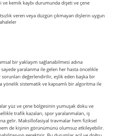
esi ve kemik kaybı durumunda dişeti ve çene
sızlık veren veya düzgün çıkmayan dişlerin uygun
ahaleler
rumsal bir yaklaşım sağlanabilmesi adına
 sayede yaralanma ile gelen her hasta öncelikle
 sorunları değerlendirilir, eşlik eden başka bir
 yönelik sistematik ve kapsamlı bir algoritma ile
malar yüz ve çene bölgesinin yumuşak doku ve
likle trafik kazaları, spor yaralanmaları, iş
 gelir. Maksillofasiyal travmalar hem fiziksel
hem de kişinin görünümünü olumsuz etkileyebilir.
habilitasyon gerektirir. Bu durumlar acil ve doğru