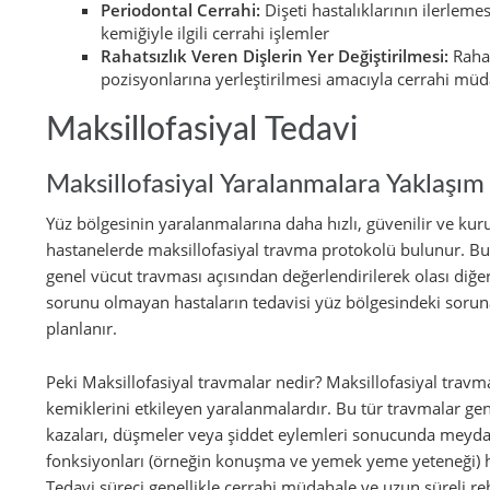
Periodontal Cerrahi:
Dişeti hastalıklarının ilerlem
kemiğiyle ilgili cerrahi işlemler
Rahatsızlık Veren Dişlerin Yer Değiştirilmesi:
Rahat
pozisyonlarına yerleştirilmesi amacıyla cerrahi müd
Maksillofasiyal Tedavi
Maksillofasiyal Yaralanmalara Yaklaşım
Yüz bölgesinin yaralanmalarına daha hızlı, güvenilir ve ku
hastanelerde maksillofasiyal travma protokolü bulunur. Bu
genel vücut travması açısından değerlendirilerek olası diğer
sorunu olmayan hastaların tedavisi yüz bölgesindeki soruna
planlanır.
Peki Maksillofasiyal travmalar nedir? Maksillofasiyal trav
kemiklerini etkileyen yaralanmalardır. Bu tür travmalar genel
kazaları, düşmeler veya şiddet eylemleri sonucunda meydana
fonksiyonları (örneğin konuşma ve yemek yeme yeteneği) 
Tedavi süreci genellikle cerrahi müdahale ve uzun süreli re