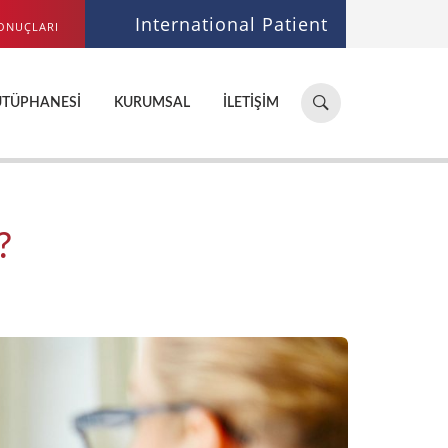
International Patient
ONUÇLARI
Hastane,
ÜTÜPHANESI
KURUMSAL
İLETIŞIM
doktor,
bölüm
ara...
?