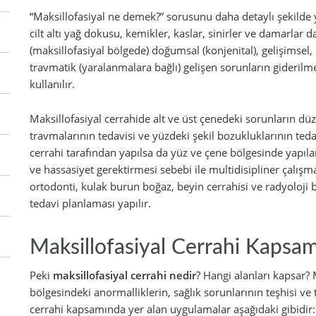
“Maksillofasiyal ne demek?” sorusunu daha detaylı şekilde ya
cilt altı yağ dokusu, kemikler, kaslar, sinirler ve damarlar
(maksillofasiyal bölgede) doğumsal (konjenital), gelişimsel, 
travmatik (yaralanmalara bağlı) gelişen sorunların giderilm
kullanılır.
Maksillofasiyal cerrahide alt ve üst çenedeki sorunların düz
travmalarının tedavisi ve yüzdeki şekil bozukluklarının tedav
cerrahi tarafından yapılsa da yüz ve çene bölgesinde yapıl
ve hassasiyet gerektirmesi sebebi ile multidisipliner çalışma
ortodonti, kulak burun boğaz, beyin cerrahisi ve radyoloji bö
tedavi planlaması yapılır.
Maksillofasiyal Cerrahi Kapsam
Peki
maksillofasiyal cerrahi nedir
? Hangi alanları kapsar? 
bölgesindeki anormalliklerin, sağlık sorunlarının teşhisi ve t
cerrahi kapsamında yer alan uygulamalar aşağıdaki gibidir: