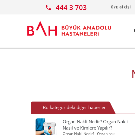
Ana icerige atla
444 3 703
ÜYE GIRIŞI
Bu kategorideki diğer haberler
Organ Nakli Nedir? Organ Nakli
Nasıl ve Kimlere Yapılır?
Organ Nakli Nedir? Organ nakli