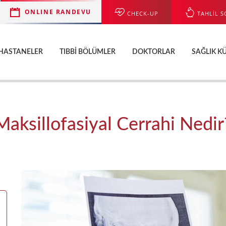
ONLINE RANDEVU
CHECK-UP
TAHLİL S
HASTANELER
TIBBI BÖLÜMLER
DOKTORLAR
SAĞLIK K
Maksillofasiyal Cerrahi Nedir