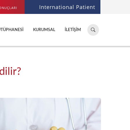
International Patient
ONUÇLARI
Hastane,
ÜTÜPHANESI
KURUMSAL
İLETIŞIM
doktor,
bölüm
ara...
ilir?