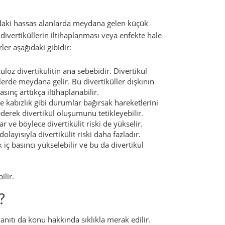
ındaki hassas alanlarda meydana gelen küçük
u divertiküllerin iltihaplanması veya enfekte hale
ler aşağıdaki gibidir:
küloz divertikülitin ana sebebidir. Divertikül
erde meydana gelir. Bu divertiküller dışkının
ınç arttıkça iltihaplanabilir.
e kabızlık gibi durumlar bağırsak hareketlerini
 ederek divertikül oluşumunu tetikleyebilir.
r ve böylece divertikülit riski de yükselir.
olayısıyla divertikülit riski daha fazladır.
k iç basıncı yükselebilir ve bu da divertikül
ilir.
?
 yanıtı da konu hakkında sıklıkla merak edilir.