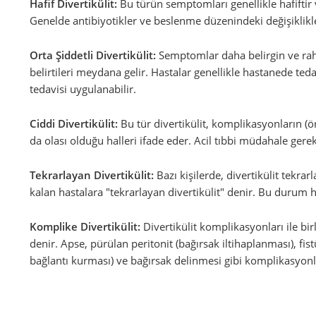
Hafif Divertikülit:
Bu türün semptomları genellikle hafiftir
Genelde antibiyotikler ve beslenme düzenindeki değişiklikler
Orta Şiddetli Divertikülit:
Semptomlar daha belirgin ve rahat
belirtileri meydana gelir. Hastalar genellikle hastanede te
tedavisi uygulanabilir.
Ciddi Divertikülit:
Bu tür divertikülit, komplikasyonların (ör
da olası olduğu halleri ifade eder. Acil tıbbi müdahale gerek
Tekrarlayan Divertikülit:
Bazı kişilerde, divertikülit tekrar
kalan hastalara "tekrarlayan divertikülit" denir. Bu durum h
Komplike Divertikülit:
Divertikülit komplikasyonları ile bi
denir. Apse, pürülan peritonit (bağırsak iltihaplanması), fis
bağlantı kurması) ve bağırsak delinmesi gibi komplikasyonla