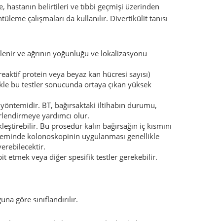
, hastanın belirtileri ve tıbbi geçmişi üzerinden
üleme çalışmaları da kullanılır. Divertikülit tanısı
celenir ve ağrının yoğunluğu ve lokalizasyonu
-reaktif protein veya beyaz kan hücresi sayısı)
ikle bu testler sonucunda ortaya çıkan yüksek
 yöntemidir. BT, bağırsaktaki iltihabın durumu,
rlendirmeye yardımcı olur.
eştirebilir. Bu prosedür kalın bağırsağın iç kısmını
 döneminde kolonoskopinin uygulanması genellikle
erebilecektir.
t etmek veya diğer spesifik testler gerekebilir.
na göre sınıflandırılır.