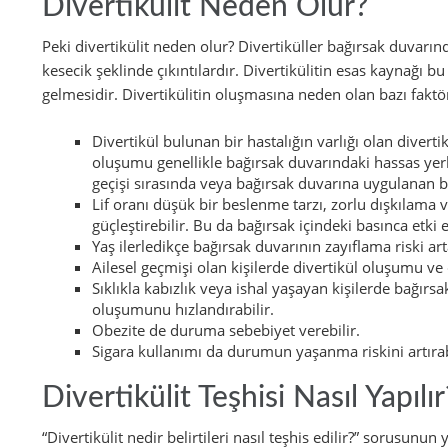
Divertikülit Neden Olur?
Peki divertikülit neden olur? Divertiküller bağırsak duvar
kesecik şeklinde çıkıntılardır. Divertikülitin esas kaynağı b
gelmesidir. Divertikülitin oluşmasına neden olan bazı faktör
Divertikül bulunan bir hastalığın varlığı olan diverti
oluşumu genellikle bağırsak duvarındaki hassas yerl
geçişi sırasında veya bağırsak duvarına uygulanan bas
Lif oranı düşük bir beslenme tarzı, zorlu dışkılama v
güçleştirebilir. Bu da bağırsak içindeki basınca etki
Yaş ilerledikçe bağırsak duvarının zayıflama riski arta
Ailesel geçmişi olan kişilerde divertikül oluşumu ve d
Sıklıkla kabızlık veya ishal yaşayan kişilerde bağırsa
oluşumunu hızlandırabilir.
Obezite de duruma sebebiyet verebilir.
Sigara kullanımı da durumun yaşanma riskini artırab
Divertikülit Teşhisi Nasıl Yapılır
“Divertikülit nedir belirtileri nasıl teşhis edilir?” sorusunun