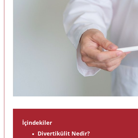
İçindekiler
Divertikülit Nedir?