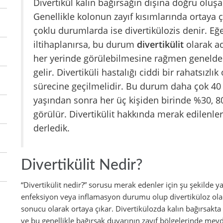
Divertikül kalın bağırsağın dışına doğru oluşa
Genellikle kolonun zayıf kısımlarında ortaya çık
çoklu durumlarda ise divertikülozis denir. Eğe
iltihaplanırsa, bu durum
divertikülit
olarak ad
her yerinde görülebilmesine rağmen geneld
gelir. Divertiküli hastalığı ciddi bir rahatsızl
sürecine geçilmelidir. Bu durum daha çok 40 y
yaşından sonra her üç kişiden birinde %30, 8
görülür. Divertikülit hakkında merak edilenleri
derledik.
Divertikülit Nedir?
“Divertikülit nedir?” sorusu merak edenler için şu şekilde yan
enfeksiyon veya inflamasyon durumu olup divertiküloz ola
sonucu olarak ortaya çıkar. Divertikülozda kalın bağırsakta k
ve bu genellikle bağırsak duvarının zayıf bölgelerinde meyd