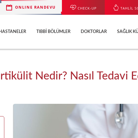
ONLINE RANDEVU
CHECK-UP
TAHLİL S
HASTANELER
TIBBI BÖLÜMLER
DOKTORLAR
SAĞLIK K
rtikülit Nedir? Nasıl Tedavi Ed