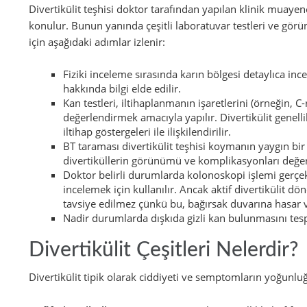
Divertikülit teşhisi doktor tarafından yapılan klinik muayene
konulur. Bunun yanında çeşitli laboratuvar testleri ve görünt
için aşağıdaki adımlar izlenir:
Fiziki inceleme sırasında karın bölgesi detaylıca in
hakkında bilgi elde edilir.
Kan testleri, iltihaplanmanın işaretlerini (örneğin, C
değerlendirmek amacıyla yapılır. Divertikülit genell
iltihap göstergeleri ile ilişkilendirilir.
BT taraması divertikülit teşhisi koymanın yaygın bir
divertiküllerin görünümü ve komplikasyonları değe
Doktor belirli durumlarda kolonoskopi işlemi gerçekl
incelemek için kullanılır. Ancak aktif divertikülit
tavsiye edilmez çünkü bu, bağırsak duvarına hasar v
Nadir durumlarda dışkıda gizli kan bulunmasını tespi
Divertikülit Çeşitleri Nelerdir?
Divertikülit tipik olarak ciddiyeti ve semptomların yoğunluğu