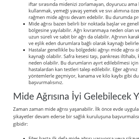
iftar sırasında midenizi zorlamayan, doyurucu ama h
kullanmak, yemeği yavaş yemek ve sıvı alımına öz
rağmen mide ağrısı devam edebilir. Bu durumda pr
Mide ağrısı bazen belirli bir noktada başlar ve genel
bölgesine yayılabilir. Ağrı kıvranmaya neden olan v
uzun süreli ve sabit bir ağrı da olabilir. Ağrının kar
ve eşlik eden durumlara bağlı olarak kaynağı belirlen
Hastalar genellikle bu bölgedeki ağrıyı mide ağrısı
kaynağı olabilir. Safra kesesi taşı, pankreas iltihabı,
neden olabilir. Bu durumların ayırt edilebilmesi içi
hastalardan kan testleri talep edilebilir. Eğer ağrı
yöntemlerle geçmiyor, kanama ve kilo kaybı gibi d
başvurmalısınız.
Mide Ağrısına İyi Gelebilecek 
Zaman zaman mide ağrısı yaşanabilir. İlk önce evde uygul
şikayetler devam ederse bir sağlık kuruluşuna başvurmalıs
gibidir:
Eğer hasta ilk defa mide ağrısı yaşıyorsa veya şikaye