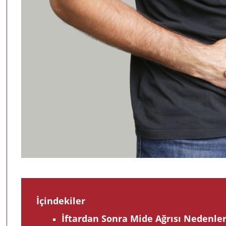
İçindekiler
İftardan Sonra Mide Ağrısı Nedenler