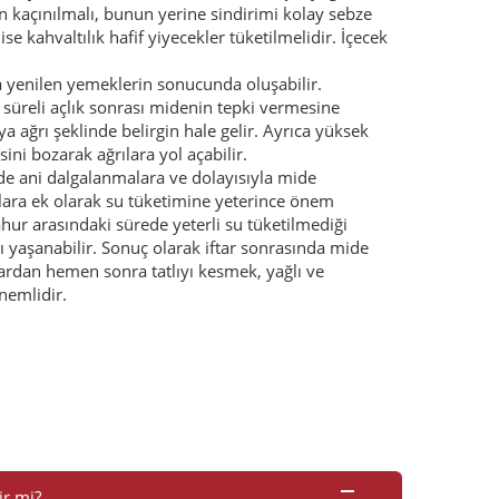
en kaçınılmalı, bunun yerine sindirimi kolay sebze
se kahvaltılık hafif yiyecekler tüketilmelidir. İçecek
ra yenilen yemeklerin sonucunda oluşabilir.
üreli açlık sonrası midenin tepki vermesine
ya ağrı şeklinde belirgin hale gelir. Ayrıca yüksek
sini bozarak ağrılara yol açabilir.
de ani dalgalanmalara ve dolayısıyla mide
nlara ek olarak su tüketimine yeterince önem
sahur arasındaki sürede yeterli su tüketilmediği
ı yaşanabilir. Sonuç olarak iftar sonrasında mide
ftardan hemen sonra tatlıyı kesmek, yağlı ve
nemlidir.
ir mi?