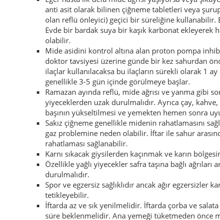
anti asit olarak bilinen çiğneme tabletleri veya şuru
olan reflü önleyici) geçici bir süreliğine kullanabil
Evde bir bardak suya bir kaşık karbonat ekleyerek h
olabilir.
Mide asidini kontrol altına alan proton pompa inhib
doktor tavsiyesi üzerine günde bir kez sahurdan önc
ilaçlar kullanılacaksa bu ilaçların sürekli olarak 1 ay
genellikle 3-5 gün içinde görülmeye başlar.
Ramazan ayında reflü, mide ağrısı ve yanma gibi sor
yiyeceklerden uzak durulmalıdır. Ayrıca çay, kahve, 
başının yükseltilmesi ve yemekten hemen sonra uyu
Sakız çiğneme genellikle midenin rahatlamasını sağlar
gaz problemine neden olabilir. İftar ile sahur arasın
rahatlaması sağlanabilir.
Karnı sıkacak giysilerden kaçınmak ve karın bölgesin
Özellikle yağlı yiyecekler safra taşına bağlı ağrıları 
durulmalıdır.
Spor ve egzersiz sağlıklıdır ancak ağır egzersizler ka
tetikleyebilir.
İftarda az ve sık yenilmelidir. İftarda çorba ve sal
süre beklenmelidir. Ana yemeği tüketmeden önce mide