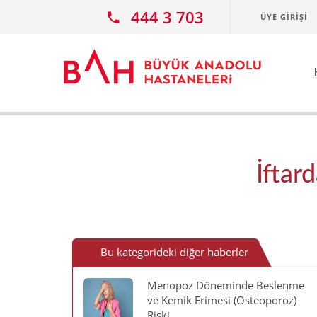
Ana icerige atla
444 3 703
ÜYE GIRIŞI
İftar
Bu kategorideki diğer haberler
Menopoz Döneminde Beslenme
ve Kemik Erimesi (Osteoporoz)
Riski