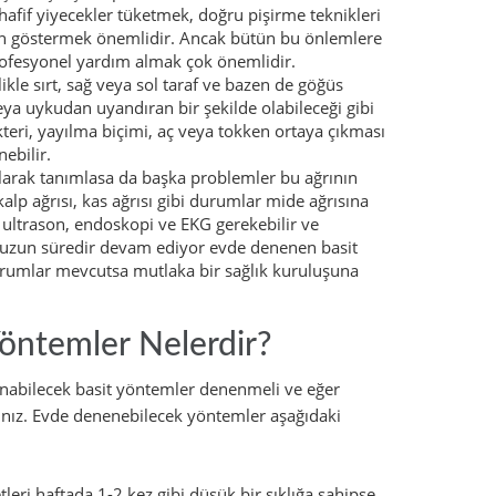
afif yiyecekler tüketmek, doğru pişirme teknikleri
en göstermek önemlidir. Ancak bütün bu önlemlere
ofesyonel yardım almak çok önemlidir.
likle sırt, sağ veya sol taraf ve bazen de göğüs
eya uykudan uyandıran bir şekilde olabileceği gibi
akteri, yayılma biçimi, aç veya tokken ortaya çıkması
ebilir.
 olarak tanımlasa da başka problemler bu ağrının
 kalp ağrısı, kas ağrısı gibi durumlar mide ağrısına
n ultrason, endoskopi ve EKG gerekebilir ve
nız uzun süredir devam ediyor evde denenen basit
urumlar mevcutsa mutlaka bir sağlık kuruluşuna
Yöntemler Nelerdir?
anabilecek basit yöntemler denenmeli ve eğer
ınız. Evde denenebilecek yöntemler aşağıdaki
tleri haftada 1-2 kez gibi düşük bir sıklığa sahipse