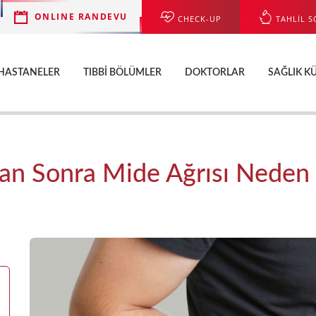
ONLINE RANDEVU
CHECK-UP
TAHLİL S
HASTANELER
TIBBI BÖLÜMLER
DOKTORLAR
SAĞLIK K
dan Sonra Mide Ağrısı Neden