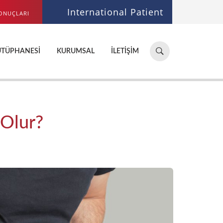
International Patient
ONUÇLARI
Hastane,
ÜTÜPHANESI
KURUMSAL
İLETIŞIM
doktor,
bölüm
ara...
 Olur?