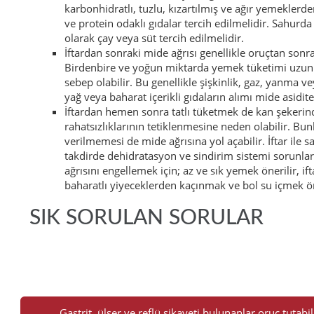
karbonhidratlı, tuzlu, kızartılmış ve ağır yemeklerd
ve protein odaklı gıdalar tercih edilmelidir. Sahurda i
olarak çay veya süt tercih edilmelidir.
İftardan sonraki mide ağrısı genellikle oruçtan son
Birdenbire ve yoğun miktarda yemek tüketimi uzun s
sebep olabilir. Bu genellikle şişkinlik, gaz, yanma ve
yağ veya baharat içerikli gıdaların alımı mide asidite
İftardan hemen sonra tatlı tüketmek de kan şekerin
rahatsızlıklarının tetiklenmesine neden olabilir. Bu
verilmemesi de mide ağrısına yol açabilir. İftar ile 
takdirde dehidratasyon ve sindirim sistemi sorunlar
ağrısını engellemek için; az ve sık yemek önerilir, i
baharatlı yiyeceklerden kaçınmak ve bol su içmek ö
SIK SORULAN SORULAR
Sık
Sorulan
Gastrit, ülser ve reflü şikayeti bulunanlar oruç tutabil