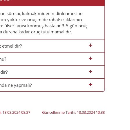
 uzun süre aç kalmak midenin dinlenmesine
ınca yoktur ve oruç mide rahatsızlıklarının
ce ülser tanısı konmuş hastalar 3-5 gün oruç
a durana kadar oruç tutulmamalıdır.
 etmelidir?
mu?
dir?
nda ne yapmalı?
i:
18.03.2024 08:37
Güncellenme Tarihi:
18.03.2024 10:38