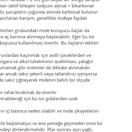
pları (aktif bileşeni sodyum aljinat + bikarbonat
ir. Bu şurupların çoğunda aslında karbonat bulunur.
azırlanan karışım, genellikle mideye faydalı
itörleri grubundaki mide koruyucu ilaçlar da
e aç karnına alınmaya başlanabilir. Eğer bu tür
 boyunca kullanılması önerilir. Bu ilaçların etkileri
unlardan kaçınmak için asitli içeceklerden ve
sigara ve alkol tüketiminin azaltılması, yatağın
mamak gibi önlemler de dikkate alınmalıdır.
 ancak sakız şekerli veya tatlandırıcı içeriyorsa
da sakız çiğneyerek midenin belirli bir ölçüde
i rahat bırakmak da önerilir.
artırabileceği için bu tür gıdalardan uzak
rın içi basınca neden olabilir ve mide şikayetlerini
ata ile başlamalıyız ve ana yemeğe geçmeden önce bir
yi dinlendirmelidir. İftar sonrası aşırı yağlı,