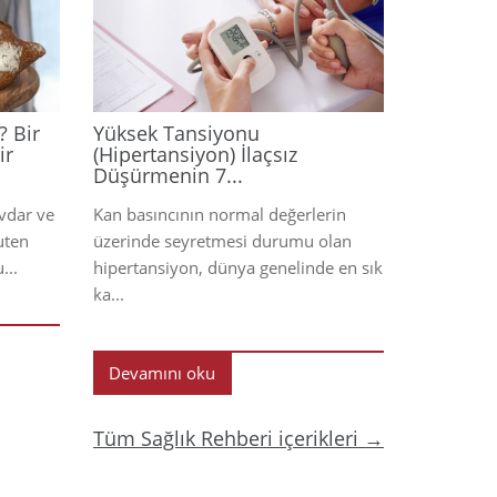
2026
2026
? Bir
Yüksek Tansiyonu
ir
(Hipertansiyon) İlaçsız
Düşürmenin 7...
avdar ve
Kan basıncının normal değerlerin
uten
üzerinde seyretmesi durumu olan
...
hipertansiyon, dünya genelinde en sık
ka...
Devamını oku
Tüm Sağlık Rehberi içerikleri →