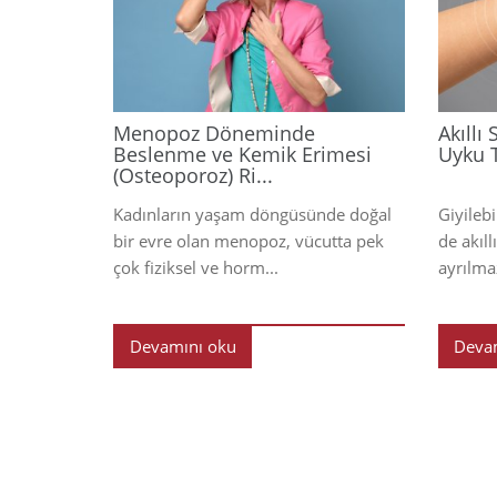
2026
Menopoz Döneminde
Akıllı
Beslenme ve Kemik Erimesi
Uyku T
(Osteoporoz) Ri...
Kadınların yaşam döngüsünde doğal
Giyilebi
bir evre olan menopoz, vücutta pek
de akıl
çok fiziksel ve horm...
ayrılmaz
Devamını oku
Deva