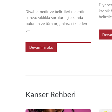
Diyabet
kronik h
Diyabet nedir ve belirtileri nelerdir
belirtil
sorusu sıklıkla sorulur. İşte kanda
bulunan ve tüm organlara etki eden
ş...
Deva
Devamını oku
Kanser Rehberi