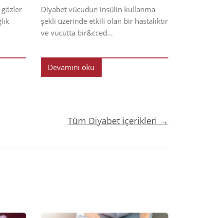
 gözler
Diyabet vücudun insülin kullanma
lık
şekli üzerinde etkili olan bir hastalıktır
ve vücutta bir&cced...
Devamını oku
Tüm Diyabet içerikleri →