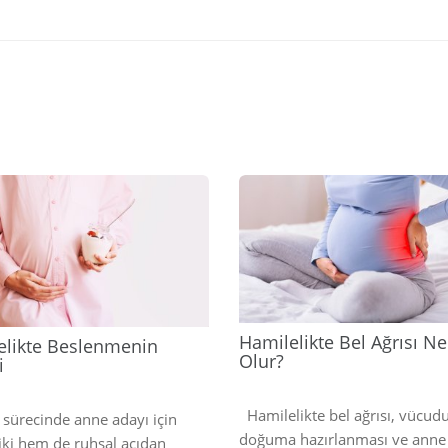
2025
Hamilelikte Bel Ağrısı N
elikte Beslenmenin
Olur?
i
Hamilelikte bel ağrısı, vücud
 sürecinde anne adayı için
doğuma hazırlanması ve anne
iki hem de ruhsal açıdan