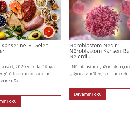
2024
Kanserine İyi Gelen
Nöroblastom Nedir?
er
Nöroblastom Kanseri Beli
Nelerdi...
nseri; 2020 yılında Dünya
Nöroblastom çoğunlukla çoc
Örgütü tarafından sunulan
çağında görülen, sinir hücreleri
 göre d&u...
Devamını oku
mını oku