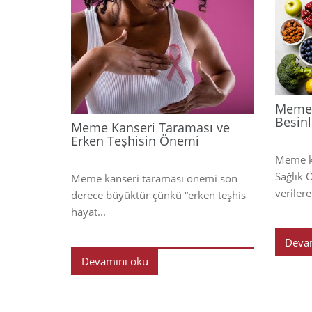
2025
Meme 
Besinl
Meme Kanseri Taraması ve
Erken Teşhisin Önemi
Meme ka
Sağlık 
Meme kanseri taraması önemi son
verilere
derece büyüktür çünkü “erken teşhis
hayat...
Deva
Devamını oku