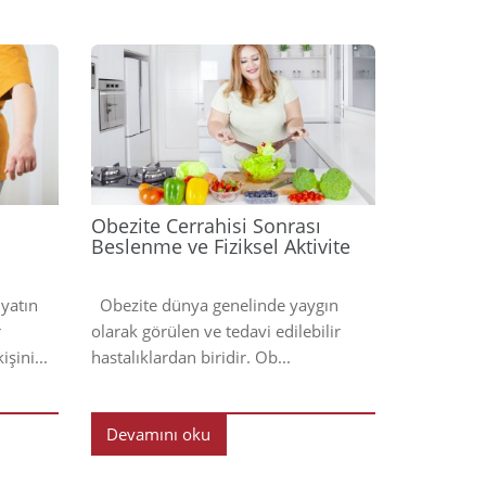
2023
2023
Obezite Cerrahisi Sonrası
Beslenme ve Fiziksel Aktivite
iyatın
Obezite dünya genelinde yaygın
r
olarak görülen ve tedavi edilebilir
şini...
hastalıklardan biridir. Ob...
Devamını oku