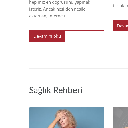
hepimiz en doğrusunu yapmak
birtakı
isteriz. Ancak nesilden nesile
aktarılan, internett...
Deva
Devamını oku
Sağlık Rehberi