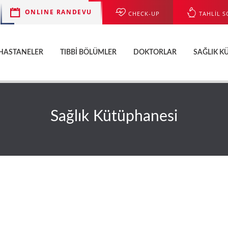
ONLINE RANDEVU
CHECK-UP
TAHLİL S
HASTANELER
TIBBI BÖLÜMLER
DOKTORLAR
SAĞLIK K
Sağlık Kütüphanesi