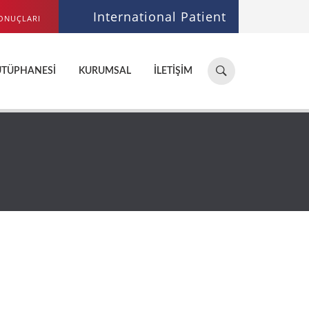
International Patient
ONUÇLARI
Hastane,
ÜTÜPHANESI
KURUMSAL
İLETIŞIM
doktor,
bölüm
ara...