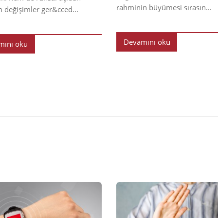
rahminin büyümesi sırasın...
m değişimler ger&cced...
Devamını oku
mını oku