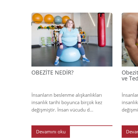
2025
OBEZİTE NEDİR?
Obezit
ve Ted
İnsanların beslenme alışkanlıkları
İnsanla
insanlık tarihi boyunca birçok kez
insanlı
değişmiştir. İnsan vücudu d...
değişmi
Devamını oku
Deva