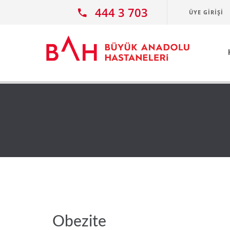
Ana icerige atla
444 3 703
ÜYE GIRIŞI
Obezite