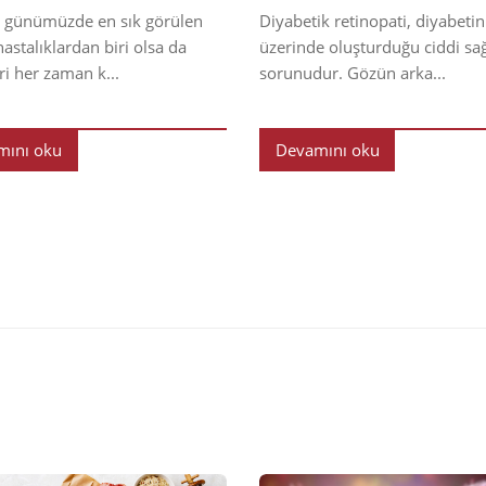
 günümüzde en sık görülen
Diyabetik retinopati, diyabetin
astalıklardan biri olsa da
üzerinde oluşturduğu ciddi sağ
eri her zaman k...
sorunudur. Gözün arka...
mını oku
Devamını oku