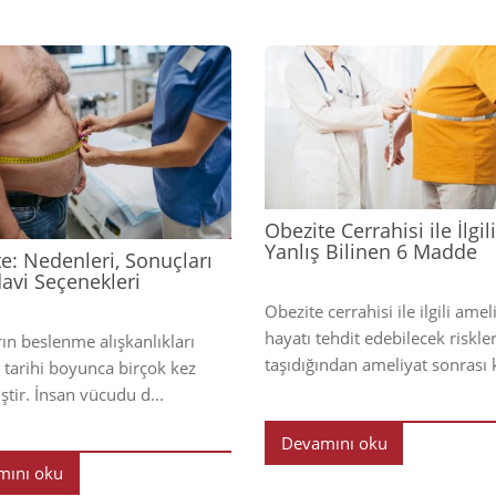
2025
Obezite Cerrahisi ile İlgili
Yanlış Bilinen 6 Madde
e: Nedenleri, Sonuçları
avi Seçenekleri
Obezite cerrahisi ile ilgili amel
hayatı tehdit edebilecek riskle
rın beslenme alışkanlıkları
taşıdığından ameliyat sonrası ki
k tarihi boyunca birçok kez
ştir. İnsan vücudu d...
Devamını oku
mını oku