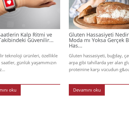
2026
 Saatlerin Kalp Ritmi ve
Gluten Hassasiyeti Nedir
akibindeki Güvenilir...
Moda mı Yoksa Gerçek B
Has...
lir teknoloji ürünleri, özellikle
Gluten hassasiyeti, buğday, ç
lı saatler, günlük yaşamımızın
arpa gibi tahıllarda yer alan gl
...
proteinine karşı vücudun g&ou
mını oku
Devamını oku