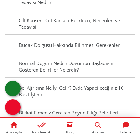
Tedavisi Nedir?
Cilt Kanseri: Cilt Kanseri Belirtileri, Nedenleri ve
Tedavisi
Dudak Dolgusu Hakkında Bilinmesi Gerekenler
Normal Doğum Nedir? Doğumun Başladığını
Gösteren Belirtiler Nelerdir?
Bel Ağrısına Ne İyi Gelir? Evde Yapabileceğiniz 10
Basit İşlem
Dikkat Etmeniz Gereken Boyun Fıtığı Belirtileri
Ferritin Nedir? Ferritin Düşüklüğü Ferritin Yüksekliği
Anasayfa
Randevu Al
Blog
Arama
İletişim
Nedir?