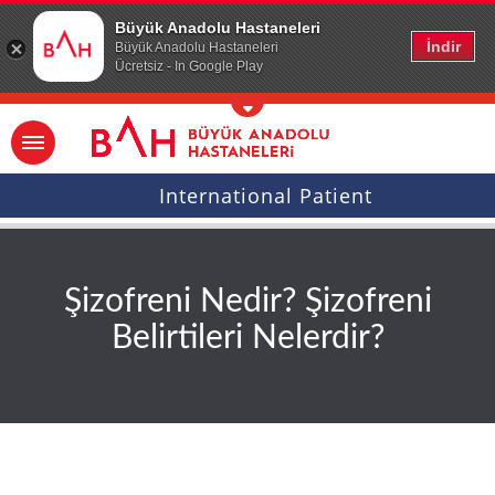
Ana icerige atla
Büyük Anadolu Hastaneleri
İndir
Büyük Anadolu Hastaneleri
Ücretsiz - In Google Play
International Patient
Şizofreni Nedir? Şizofreni
Belirtileri Nelerdir?