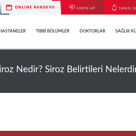
ONLINE RANDEVU
CHECK-UP
TAHLİL S
HASTANELER
TIBBI BÖLÜMLER
DOKTORLAR
SAĞLIK K
iroz Nedir? Siroz Belirtileri Nelerdi