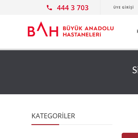
Ana icerige atla
444 3 703
ÜYE GIRIŞI
S
KATEGORİLER