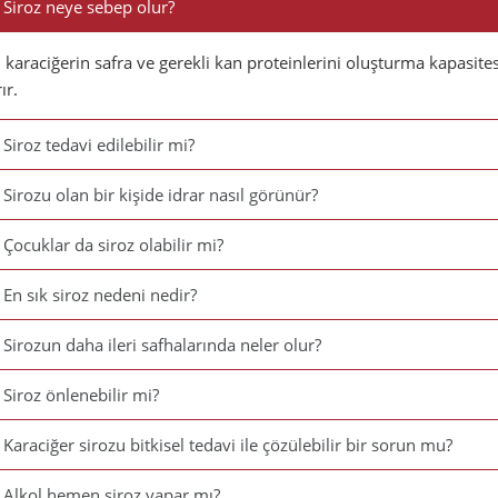
Siroz neye sebep olur?
, karaciğerin safra ve gerekli kan proteinlerini oluşturma kapasi
ır.
Siroz tedavi edilebilir mi?
Sirozu olan bir kişide idrar nasıl görünür?
Çocuklar da siroz olabilir mi?
En sık siroz nedeni nedir?
Sirozun daha ileri safhalarında neler olur?
Siroz önlenebilir mi?
Karaciğer sirozu bitkisel tedavi ile çözülebilir bir sorun mu?
Alkol hemen siroz yapar mı?