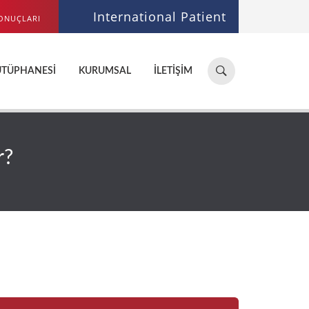
International Patient
ONUÇLARI
Hastane,
ÜTÜPHANESI
KURUMSAL
İLETIŞIM
doktor,
bölüm
ara...
r?