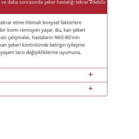
 ve daha sonrasında şeker hastalığı tekrar edebilir
ekrar etme ihtimali bireysel faktörlere
 bir kısmı remisyon yaşar. Bu, kan şekeri
Bazı çalışmalar, hastaların %60-80'inin
an şekeri kontrolünde belirgin iyileşme
 yaşam tarzı değişikliklerine uyumuna,