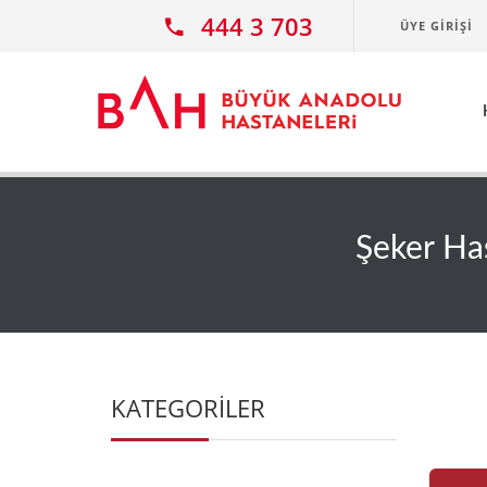
Ana icerige atla
444 3 703
ÜYE GIRIŞI
Şeker Has
KATEGORİLER