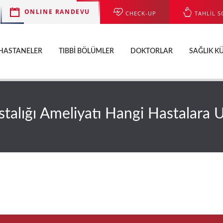
ONLINE RANDEVU
CHECK-UP
TAHLİL S
HASTANELER
TIBBI BÖLÜMLER
DOKTORLAR
SAĞLIK K
talığı Ameliyatı Hangi Hastalara 