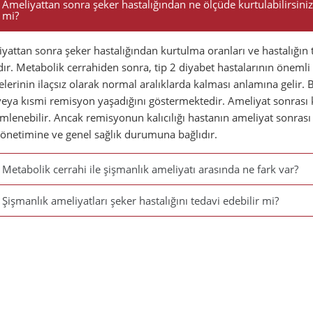
Ameliyattan sonra şeker hastalığından ne ölçüde kurtulabilirsiniz
mi?
yattan sonra şeker hastalığından kurtulma oranları ve hastalığın t
dır. Metabolik cerrahiden sonra, tip 2 diyabet hastalarının önemli
elerinin ilaçsız olarak normal aralıklarda kalması anlamına gelir. 
eya kısmi remisyon yaşadığını göstermektedir. Ameliyat sonrası k
mlenebilir. Ancak remisyonun kalıcılığı hastanın ameliyat sonrası
yönetimine ve genel sağlık durumuna bağlıdır.
Metabolik cerrahi ile şişmanlık ameliyatı arasında ne fark var?
Şişmanlık ameliyatları şeker hastalığını tedavi edebilir mi?