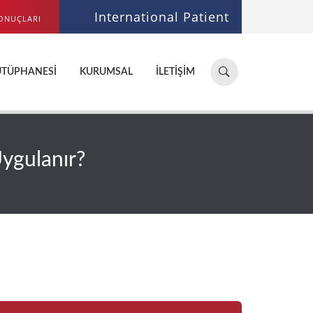
International Patient
ONUÇLARI
Hastane,
ÜTÜPHANESI
KURUMSAL
İLETIŞIM
doktor,
bölüm
ara...
Uygulanır?