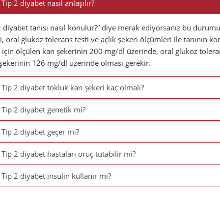
Tip 2 diyabet nasıl anlaşılır?
2 diyabet tanısı nasıl konulur?” diye merak ediyorsanız bu duru
i, oral glukoz tolerans testi ve açlık şekeri ölçümleri ile tanının ko
ı için ölçülen kan şekerinin 200 mg/dl üzerinde, oral glukoz tole
 şekerinin 126 mg/dl üzerinde olması gerekir.
Tip 2 diyabet tokluk kan şekeri kaç olmalı?
Tip 2 diyabet genetik mi?
Tip 2 diyabet geçer mi?
Tip 2 diyabet hastaları oruç tutabilir mi?
Tip 2 diyabet insülin kullanır mı?