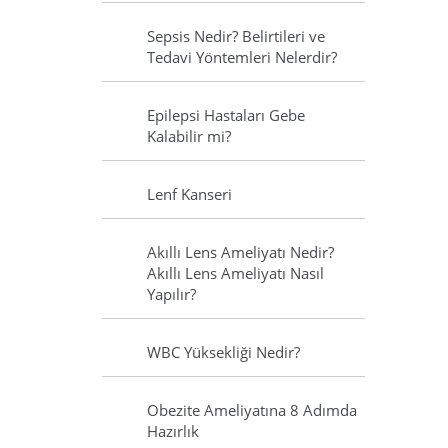
Sepsis Nedir? Belirtileri ve
Tedavi Yöntemleri Nelerdir?
Epilepsi Hastaları Gebe
Kalabilir mi?
Lenf Kanseri
Akıllı Lens Ameliyatı Nedir?
Akıllı Lens Ameliyatı Nasıl
Yapılır?
WBC Yüksekliği Nedir?
Obezite Ameliyatına 8 Adımda
Hazırlık