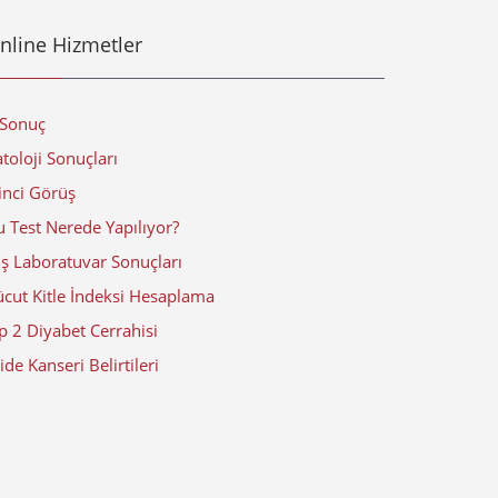
nline Hizmetler
-Sonuç
toloji Sonuçları
inci Görüş
 Test Nerede Yapılıyor?
ış Laboratuvar Sonuçları
ücut Kitle İndeksi Hesaplama
p 2 Diyabet Cerrahisi
de Kanseri Belirtileri