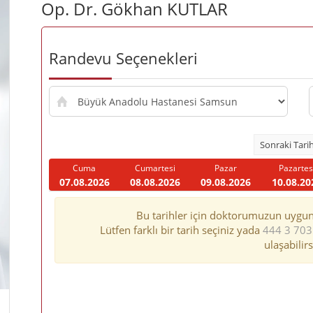
Op. Dr. Gökhan KUTLAR
Randevu Seçenekleri
Randevu
hastanesi
Sonraki Tari
Cuma
Cumartesi
Pazar
Pazartes
07.08.2026
08.08.2026
09.08.2026
10.08.20
Doktor
randevu
Bu tarihler için doktorumuzun uyg
saatleri
Lütfen farklı bir tarih seçiniz yada
444 3 703
ulaşabilirs