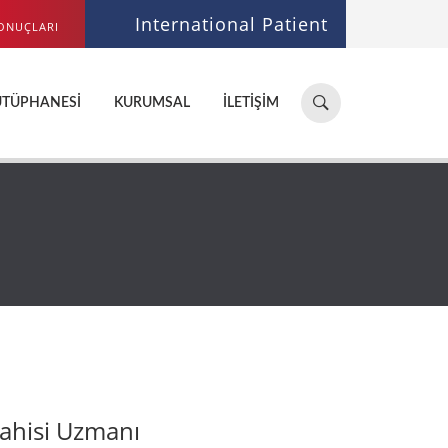
International Patient
ONUÇLARI
Hastane,
ÜTÜPHANESI
KURUMSAL
İLETIŞIM
doktor,
bölüm
ara...
rahisi Uzmanı