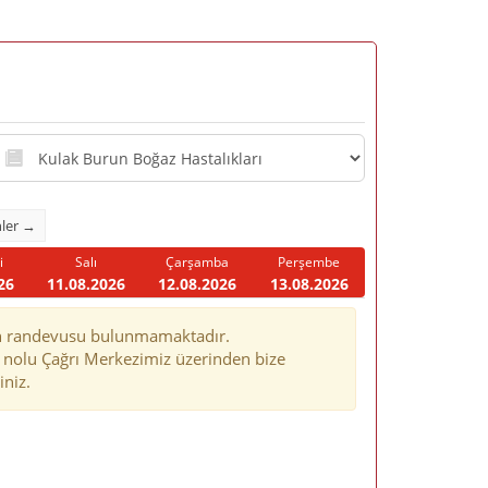
Randevu
bolumu
hler →
i
Salı
Çarşamba
Perşembe
26
11.08.2026
12.08.2026
13.08.2026
un randevusu bulunmamaktadır.
nolu Çağrı Merkezimiz üzerinden bize
iniz.