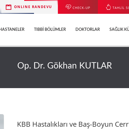
ONLINE RANDEVU
CHECK-UP
TAHLİL S
HASTANELER
TIBBI BÖLÜMLER
DOKTORLAR
SAĞLIK K
Op. Dr. Gökhan KUTLAR
KBB Hastalıkları ve Baş-Boyun Cer