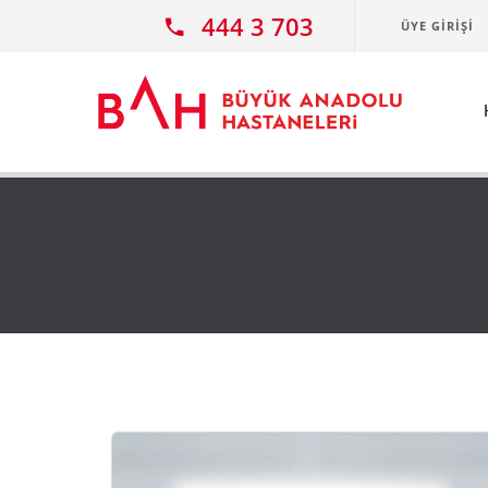
Ana icerige atla
444 3 703
ÜYE GIRIŞI