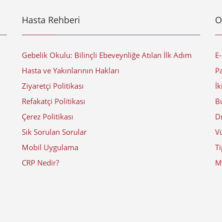
Hasta Rehberi
O
Gebelik Okulu: Bilinçli Ebeveynliğe Atılan İlk Adım
E
Hasta ve Yakınlarının Hakları
Pa
Ziyaretçi Politikası
İk
Refakatçi Politikası
Bu
Çerez Politikası
D
Sık Sorulan Sorular
V
Mobil Uygulama
Ti
CRP Nedir?
Mi