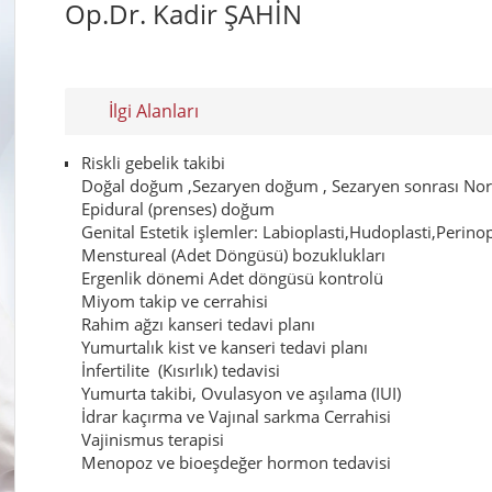
Op.Dr. Kadir ŞAHİN
İlgi Alanları
Riskli gebelik takibi
Doğal doğum ,Sezaryen doğum , Sezaryen sonrası No
Epidural (prenses) doğum
Genital Estetik işlemler: Labioplasti,Hudoplasti,Perin
Menstureal (Adet Döngüsü) bozuklukları
Ergenlik dönemi Adet döngüsü kontrolü
Miyom takip ve cerrahisi
Rahim ağzı kanseri tedavi planı
Yumurtalık kist ve kanseri tedavi planı
İnfertilite (Kısırlık) tedavisi
Yumurta takibi, Ovulasyon ve aşılama (IUI)
İdrar kaçırma ve Vajınal sarkma Cerrahisi
Vajinismus terapisi
Menopoz ve bioeşdeğer hormon tedavisi