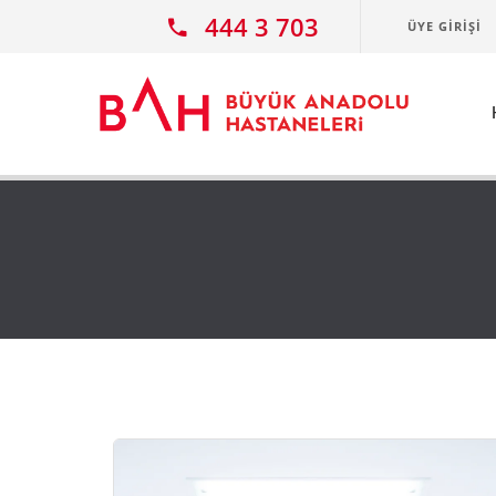
Ana icerige atla
444 3 703
ÜYE GIRIŞI