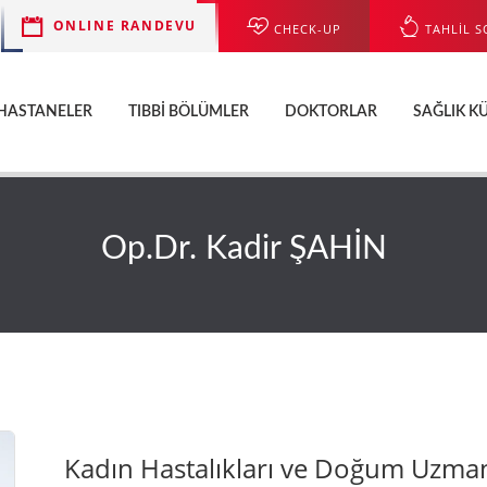
ONLINE RANDEVU
CHECK-UP
TAHLİL S
HASTANELER
TIBBI BÖLÜMLER
DOKTORLAR
SAĞLIK K
Op.Dr. Kadir ŞAHİN
Kadın Hastalıkları ve Doğum Uzma