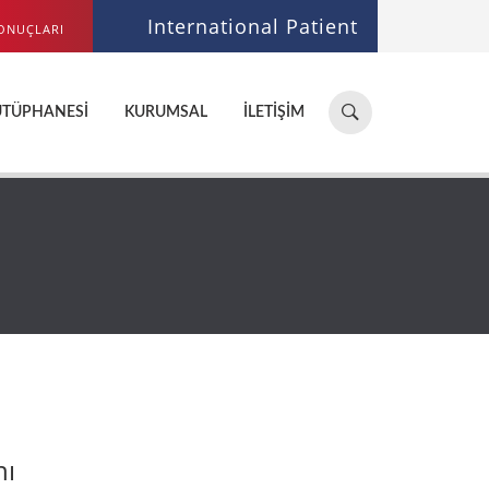
International Patient
ONUÇLARI
Hastane,
ÜTÜPHANESI
KURUMSAL
İLETIŞIM
doktor,
bölüm
ara...
nı