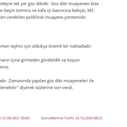
redeyse tek yer göz dibidir. Göz dibi muayenesi bize
an beyin tümörü ve kafa içi basıncına behçet, MS
ileri verebilen poliklinik muayene yöntemidir.
rken teşhisi için oldukça önemli bir noktadadır.
amarın içine girmeden görebildik ve boyun
yoruz.
adır. Zamanında yapılan göz dibi muayeneleri ile
enebilir" diyerek sözlerine son verdi.
i:
31.08.2021 00:00
Güncellenme Tarihi:
24.10.2024 08:23