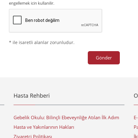
engellemek icin kullanilir.
* ile isaretli alanlar zorunludur.
Gönder
Hasta Rehberi
O
Gebelik Okulu: Bilinçli Ebeveynliğe Atılan İlk Adım
E
Hasta ve Yakınlarının Hakları
Pa
Ziyaretçi Politikası
İk