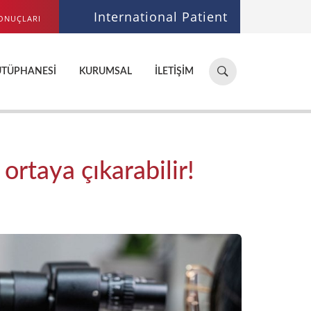
International Patient
ONUÇLARI
Hastane,
ÜTÜPHANESI
KURUMSAL
İLETIŞIM
doktor,
bölüm
ara...
ortaya çıkarabilir!