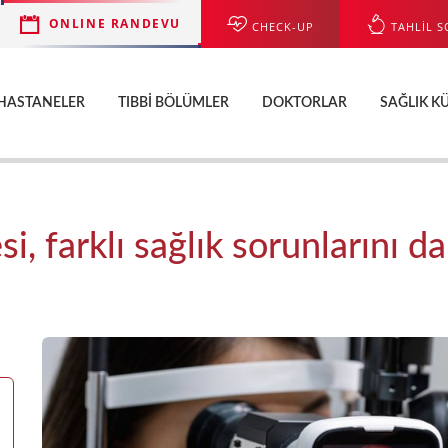
ONLINE RANDEVU
CHECK-UP
TAHLİL S
HASTANELER
TIBBI BÖLÜMLER
DOKTORLAR
SAĞLIK K
, farklı sağlık sorunlarını da 