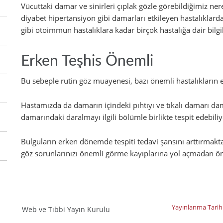
Vücuttaki damar ve sinirleri çıplak gözle görebildiğimiz ne
diyabet hipertansiyon gibi damarları etkileyen hastalıklard
gibi otoimmun hastalıklara kadar birçok hastalığa dair bilg
Erken Teşhis Önemli
Bu sebeple rutin göz muayenesi, bazı önemli hastalıkların e
Hastamızda da damarın içindeki pıhtıyı ve tıkalı damarı d
damarındaki daralmayı ilgili bölümle birlikte tespit edebili
Bulguların erken dönemde tespiti tedavi şansını arttırmakt
göz sorunlarınızı önemli görme kayıplarına yol açmadan önl
Yayınlanma Tarih
Web ve Tıbbi Yayın Kurulu