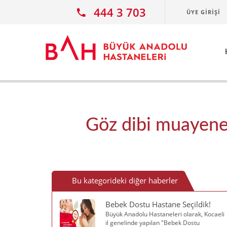
Ana icerige atla
444 3 703
ÜYE GIRIŞI
Göz dibi muayenesi
Bu kategorideki diğer haberler
Bebek Dostu Hastane Seçildik!
Büyük Anadolu Hastaneleri olarak, Kocaeli
il genelinde yapılan "Bebek Dostu