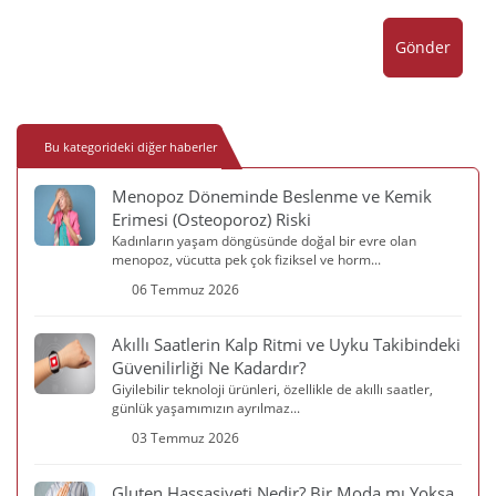
Gönder
Bu kategorideki diğer haberler
Menopoz Döneminde Beslenme ve Kemik
Erimesi (Osteoporoz) Riski
Kadınların yaşam döngüsünde doğal bir evre olan
menopoz, vücutta pek çok fiziksel ve horm...
06 Temmuz 2026
Akıllı Saatlerin Kalp Ritmi ve Uyku Takibindeki
Güvenilirliği Ne Kadardır?
Giyilebilir teknoloji ürünleri, özellikle de akıllı saatler,
günlük yaşamımızın ayrılmaz...
03 Temmuz 2026
Gluten Hassasiyeti Nedir? Bir Moda mı Yoksa