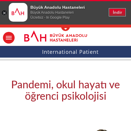
Ana icerige atla
Büyük Anadolu Hastaneleri
İndir
Büyük Anadolu Hastaneleri
Ücretsiz - In Google Play
International Patient
Pandemi, okul hayatı ve
öğrenci psikolojisi