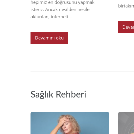
hepimiz en doğrusunu yapmak
birtakı
isteriz. Ancak nesilden nesile
aktarılan, internett...
Deva
Devamını oku
Sağlık Rehberi