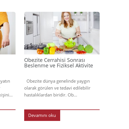
2023
2023
Obezite Cerrahisi Sonrası
Beslenme ve Fiziksel Aktivite
iyatın
Obezite dünya genelinde yaygın
r
olarak görülen ve tedavi edilebilir
şini...
hastalıklardan biridir. Ob...
Devamını oku