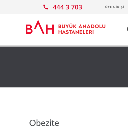
Ana icerige atla
444 3 703
ÜYE GIRIŞI
Obezite