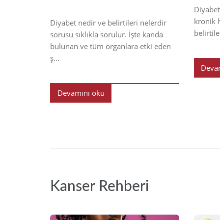
Diyabet
kronik h
Diyabet nedir ve belirtileri nelerdir
belirtil
sorusu sıklıkla sorulur. İşte kanda
bulunan ve tüm organlara etki eden
ş...
Deva
Devamını oku
Kanser Rehberi