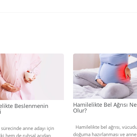
2025
Hamilelikte Bel Ağrısı N
elikte Beslenmenin
Olur?
i
Hamilelikte bel ağrısı, vücud
 sürecinde anne adayı için
doğuma hazırlanması ve anne
iki hem de ruhsal açıdan