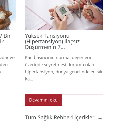
2026
2026
? Bir
Yüksek Tansiyonu
ir
(Hipertansiyon) İlaçsız
Düşürmenin 7...
avdar ve
Kan basıncının normal değerlerin
uten
üzerinde seyretmesi durumu olan
...
hipertansiyon, dünya genelinde en sık
ka...
Devamını oku
Tüm Sağlık Rehberi içerikleri →