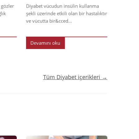
 gözler
Diyabet vücudun insülin kullanma
lık
şekli üzerinde etkili olan bir hastalıktır
ve vücutta bir&cced...
Devamını oku
Tüm Diyabet içerikleri →