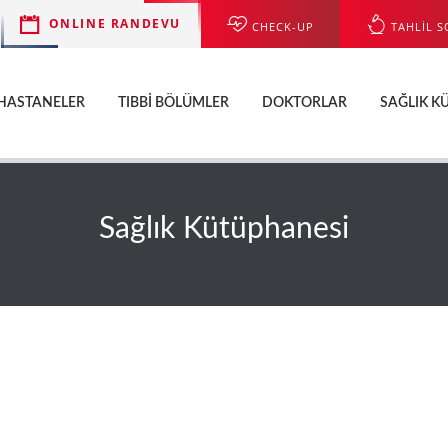
ONLINE RANDEVU
CHECK-UP
TAHLİL S
HASTANELER
TIBBI BÖLÜMLER
DOKTORLAR
SAĞLIK K
Sağlık Kütüphanesi