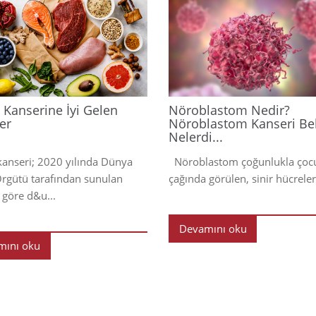
2024
Kanserine İyi Gelen
Nöroblastom Nedir?
er
Nöroblastom Kanseri Beli
Nelerdi...
nseri; 2020 yılında Dünya
Nöroblastom çoğunlukla çoc
Örgütü tarafından sunulan
çağında görülen, sinir hücreleri
 göre d&u...
Devamını oku
mını oku