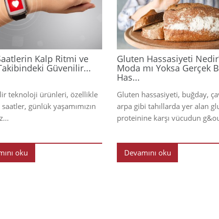
2026
 Saatlerin Kalp Ritmi ve
Gluten Hassasiyeti Nedir
akibindeki Güvenilir...
Moda mı Yoksa Gerçek B
Has...
lir teknoloji ürünleri, özellikle
Gluten hassasiyeti, buğday, ç
lı saatler, günlük yaşamımızın
arpa gibi tahıllarda yer alan gl
...
proteinine karşı vücudun g&ou
mını oku
Devamını oku