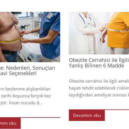
2025
Obezite Cerrahisi ile İlgili
Yanlış Bilinen 6 Madde
e: Nedenleri, Sonuçları
avi Seçenekleri
Obezite cerrahisi ile ilgili amel
hayatı tehdit edebilecek riskle
rın beslenme alışkanlıkları
taşıdığından ameliyat sonrası ki
k tarihi boyunca birçok kez
ştir. İnsan vücudu d...
Devamını oku
mını oku