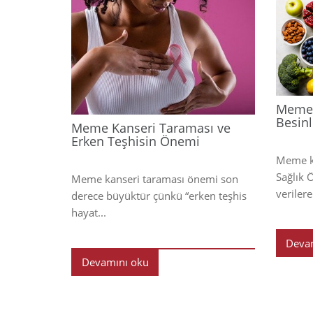
2025
Meme 
Besinl
Meme Kanseri Taraması ve
Erken Teşhisin Önemi
Meme ka
Sağlık 
Meme kanseri taraması önemi son
verilere
derece büyüktür çünkü “erken teşhis
hayat...
Deva
Devamını oku