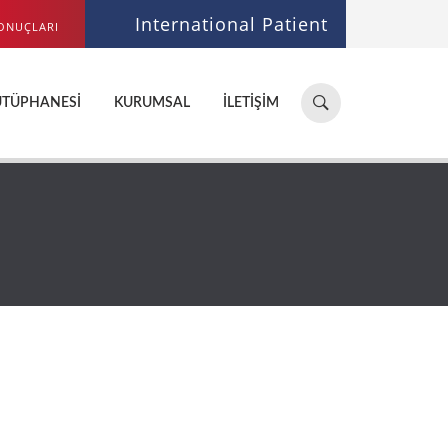
International Patient
ONUÇLARI
Hastane,
ÜTÜPHANESI
KURUMSAL
İLETIŞIM
doktor,
bölüm
ara...