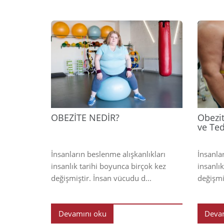
2025
OBEZİTE NEDİR?
Obezit
ve Ted
İnsanların beslenme alışkanlıkları
İnsanla
insanlık tarihi boyunca birçok kez
insanlı
değişmiştir. İnsan vücudu d...
değişmi
Devamını oku
Deva