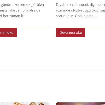
 günümüzde en sık görülen
Diyabetik retinopati, diyabetin
astalıklardan biri olsa da
üzerinde oluşturduğu ciddi sağ
eri her zaman k...
sorunudur. Gözün arka...
mını oku
Devamını oku