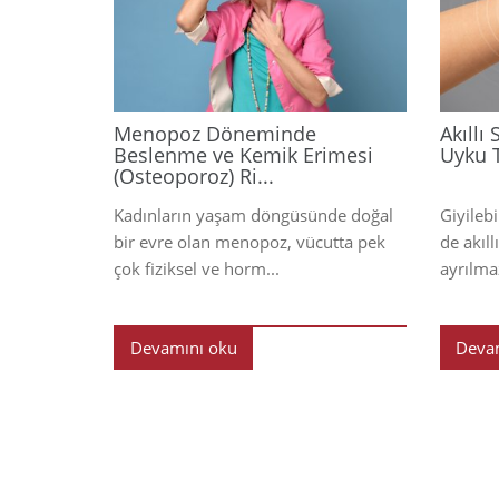
2026
Menopoz Döneminde
Akıllı
Beslenme ve Kemik Erimesi
Uyku T
(Osteoporoz) Ri...
Kadınların yaşam döngüsünde doğal
Giyilebi
bir evre olan menopoz, vücutta pek
de akıl
çok fiziksel ve horm...
ayrılmaz
Devamını oku
Deva