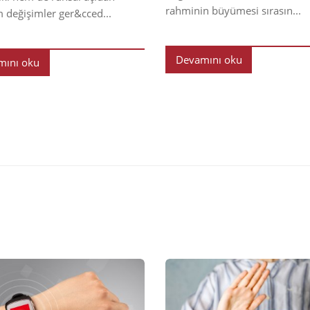
rahminin büyümesi sırasın...
m değişimler ger&cced...
Devamını oku
mını oku