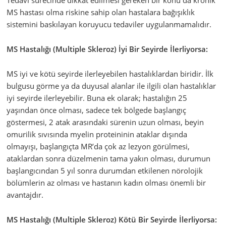
Tedavi sürecinde dikkat edilmesi gereken bir konu da kronik
MS hastası olma riskine sahip olan hastalara bağışıklık
sistemini baskılayan koruyucu tedaviler uygulanmamalıdır.
MS Hastalığı (Multiple Skleroz) İyi Bir Seyirde İlerliyorsa:
MS iyi ve kötü seyirde ilerleyebilen hastalıklardan biridir. İlk
bulgusu görme ya da duyusal alanlar ile ilgili olan hastalıklar
iyi seyirde ilerleyebilir. Buna ek olarak; hastalığın 25
yaşından önce olması, sadece tek bölgede başlangıç
göstermesi, 2 atak arasındaki sürenin uzun olması, beyin
omurilik sıvısında myelin proteininin ataklar dışında
olmayışı, başlangıçta MR’da çok az lezyon görülmesi,
ataklardan sonra düzelmenin tama yakın olması, durumun
başlangıcından 5 yıl sonra durumdan etkilenen nörolojik
bölümlerin az olması ve hastanın kadın olması önemli bir
avantajdır.
MS Hastalığı (Multiple Skleroz) Kötü Bir Seyirde İlerliyorsa: