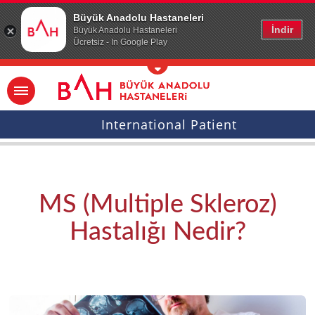
Ana icerige atla
Büyük Anadolu Hastaneleri
İndir
Büyük Anadolu Hastaneleri
Ücretsiz - In Google Play
International Patient
MS (Multiple Skleroz)
Hastalığı Nedir?