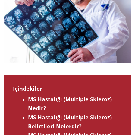
2022
İçindekiler
MS Hastalığı (Multiple Skleroz)
Nedir?
MS Hastalığı (Multiple Skleroz)
Belirtileri Nelerdir?