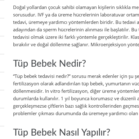
Doğal yollardan çocuk sahibi olamayan kişilerin sıklıkla mer
sorusudur. IVF ya da üreme hücrelerinin laboratuvar ortam
tedavi, üremeye yardımcı yöntemlerden biridir. Bu tedav
adayından da sperm hücrelerinin alınması ile başlatılır. Bu
tedavisi olmak üzere iki farklı yöntemle gerçekleştirilir.
bırakılır ve doğal döllenme sağlanır. Mikroenjeksiyon yönt
Tüp Bebek Nedir?
“Tüp bebek tedavisi nedir?” sorusu merak edenler için şu şeki
fertilizasyon olarak adlandırılan tüp bebek, yumurtanın vüc
döllenmesidir. In vitro fertilizasyon, diğer üreme yöntemler
durumlarda kullanılır. 1 yıl boyunca korumasız ve düzenli ar
gerçekleşmezse çiftlerin bazı sağlık kontrollerinden geçmesi
problemler çıkması durumunda da üremeye yardımcı olan t
Tüp Bebek Nasıl Yapılır?