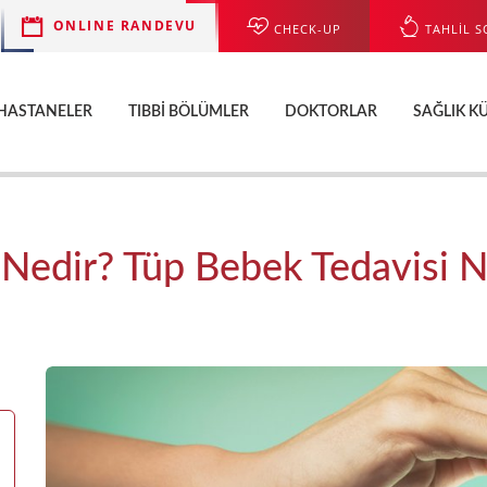
ONLINE RANDEVU
CHECK-UP
TAHLİL S
HASTANELER
TIBBI BÖLÜMLER
DOKTORLAR
SAĞLIK K
Nedir? Tüp Bebek Tedavisi Nas