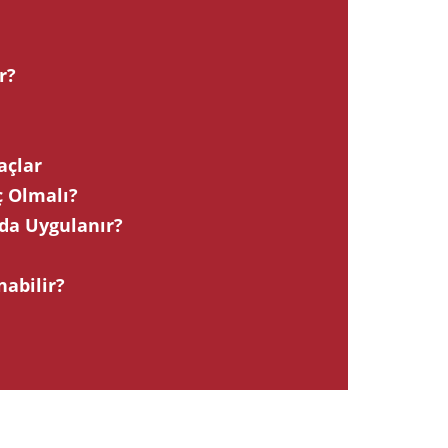
r?
açlar
ç Olmalı?
da Uygulanır?
abilir?