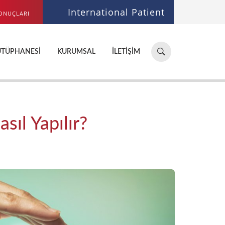
International Patient
ONUÇLARI
Hastane,
ÜTÜPHANESI
KURUMSAL
İLETIŞIM
doktor,
bölüm
ara...
ıl Yapılır?