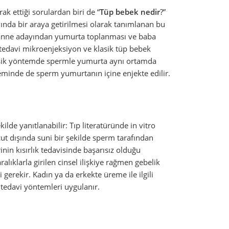
ak ettiği sorulardan biri de “
Tüp bebek nedir
?”
ında bir araya getirilmesi olarak tanımlanan bu
i anne adayından yumurta toplanması ve baba
 tedavi mikroenjeksiyon ve klasik tüp bebek
 Klasik yöntemde spermle yumurta aynı ortamda
eminde de sperm yumurtanın içine enjekte edilir.
lde yanıtlanabilir: Tıp literatüründe in vitro
ut dışında suni bir şekilde sperm tarafından
inin kısırlık tedavisinde başarısız olduğu
alıklarla girilen cinsel ilişkiye rağmen gebelik
 gerekir. Kadın ya da erkekte üreme ile ilgili
edavi yöntemleri uygulanır.