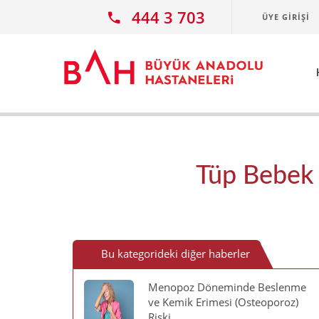
Ana icerige atla
444 3 703
ÜYE GIRIŞI
Tüp Bebek 
Bu kategorideki diğer haberler
Menopoz Döneminde Beslenme
ve Kemik Erimesi (Osteoporoz)
Riski