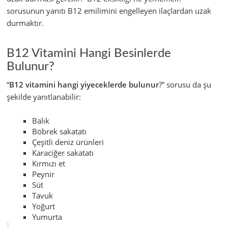
sorusunun yanıtı B12 emilimini engelleyen ilaçlardan uzak
durmaktır.
B12 Vitamini Hangi Besinlerde
Bulunur?
“
B12 vitamini hangi yiyeceklerde bulunur
?” sorusu da şu
şekilde yanıtlanabilir:
Balık
Böbrek sakatatı
Çeşitli deniz ürünleri
Karaciğer sakatatı
Kırmızı et
Peynir
Süt
Tavuk
Yoğurt
Yumurta