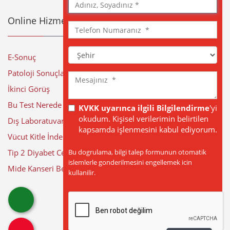
Adınız,
Soyadınız
Online Hizmetler
Telefon
Numaranız
Şehir
E-Sonuç
Patoloji Sonuçları
Mesajınız
İkinci Görüş
Bu Test Nerede Yapılıyor?
KVKK uyarınca ilgili Bilgilendirme
'yi
okudum. Kişisel verilerimin belirtilen
Dış Laboratuvar Sonuçları
kapsamda işlenmesini kabul ediyorum.
Vücut Kitle İndeksi Hesaplama
Bu dogrulama, bilgi talep formunun otomatik
Tip 2 Diyabet Cerrahisi
islemlerle gonderilmesini engellemek icin
Mide Kanseri Belirtileri
kullanilir.