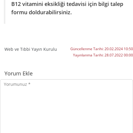
B12 vitamini eksikliği tedavisi için bilgi talep
formu doldurabilirsiniz.
Web ve Tıbbi Yayın Kurulu
Güncellenme Tarihi:
20.02.2024 10:50
Yayınlanma Tarihi:
28.07.2022 00:00
Yorumlar
Yorum Ekle
Yorumunuz