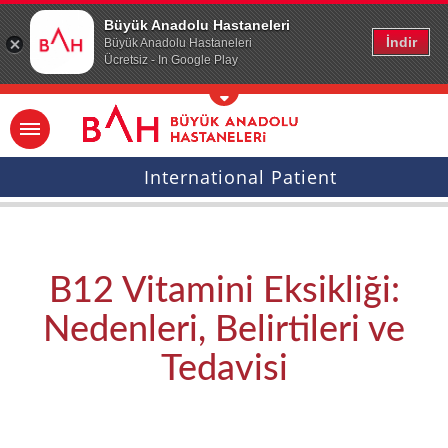
Ana icerige atla
Büyük Anadolu Hastaneleri
İndir
Büyük Anadolu Hastaneleri
Ücretsiz - In Google Play
International Patient
B12 Vitamini Eksikliği:
Nedenleri, Belirtileri ve
Tedavisi