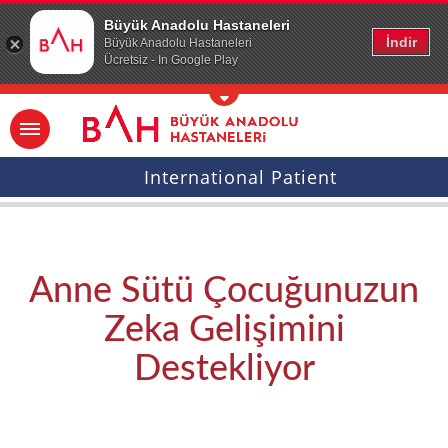
Ana icerige atla
Büyük Anadolu Hastaneleri
İndir
Büyük Anadolu Hastaneleri
Ücretsiz - In Google Play
International Patient
Anne Sütü Çocuğunuzun
Zeka Gelişimini
Destekliyor