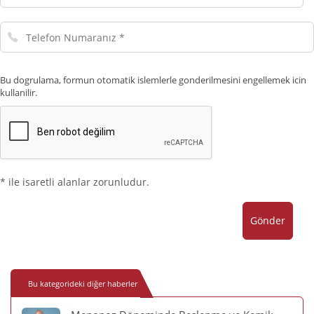
Adresiniz
Telefon
Numaranız
Bu dogrulama, formun otomatik islemlerle gonderilmesini engellemek icin
kullanilir.
* ile isaretli alanlar zorunludur.
Gönder
Bu kategorideki diğer haberler