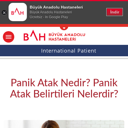
Ana icerige atla
Büyük Anadolu Hastaneleri
İndir
Büyük Anadolu Hastaneleri
Ücretsiz - In Google Play
International Patient
Panik Atak Nedir? Panik
Atak Belirtileri Nelerdir?