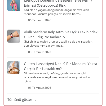
Menopoz Döneminde Beslenme ve Kemik
Erimesi (Osteoporoz) Riski
Kadınların yaşam döngüsünde doğal bir evre olan
menopoz, vücutta pek çok fiziksel ve horm...
06 Temmuz 2026
Akıllı Saatlerin Kalp Ritmi ve Uyku Takibindeki
Güvenilirliği Ne Kadardır?
Giyilebilir teknoloji ürünleri, özellikle de akıllı saatler,
günlük yaşamımızın ayrılmaz...
03 Temmuz 2026
Gluten Hassasiyeti Nedir? Bir Moda mı Yoksa
Gerçek Bir Hastalık mı?
Gluten hassasiyeti, buğday, çavdar ve arpa gibi
tahıllarda yer alan gluten proteinine karşı vücudun
g&ou...
01 Temmuz 2026
Tümünü göster →