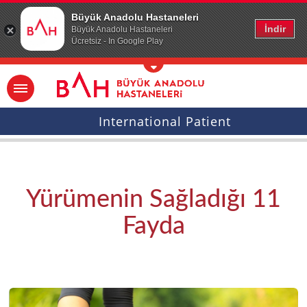
Ana icerige atla
Büyük Anadolu Hastaneleri
İndir
Büyük Anadolu Hastaneleri
Ücretsiz - In Google Play
International Patient
Yürümenin Sağladığı 11
Fayda