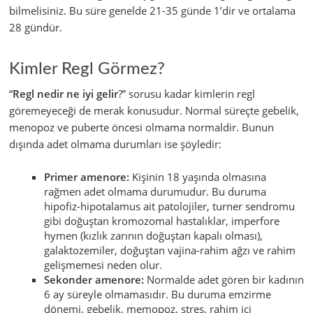
bilmelisiniz. Bu süre genelde 21-35 günde 1’dir ve ortalama
28 gündür.
Kimler Regl Görmez?
“
Regl nedir ne iyi gelir
?” sorusu kadar kimlerin regl
göremeyeceği de merak konusudur. Normal süreçte gebelik,
menopoz ve puberte öncesi olmama normaldir. Bunun
dışında adet olmama durumları ise şöyledir:
Primer amenore:
Kişinin 18 yaşında olmasına
rağmen adet olmama durumudur. Bu duruma
hipofiz-hipotalamus ait patolojiler, turner sendromu
gibi doğuştan kromozomal hastalıklar, imperfore
hymen (kızlık zarının doğuştan kapalı olması),
galaktozemiler, doğuştan vajina-rahim ağzı ve rahim
gelişmemesi neden olur.
Sekonder amenore:
Normalde adet gören bir kadının
6 ay süreyle olmamasıdır. Bu duruma emzirme
dönemi, gebelik, memopoz, stres, rahim içi