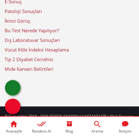
E-Sonuç
Patoloji Sonuçları
İkinci Görüş
Bu Test Nerede Yapılıyor?
Dış Laboratuvar Sonuçları
Vücut Kitle İndeksi Hesaplama
Tip 2 Diyabet Cerrahisi
Mide Kanseri Belirtileri
© Copyrights 2018 - 2026
BÜYÜK ANADOLU HASTANELERİ
| Web Tasarım
by
web
beyaz
|
Güncelleme Tarihi: 08-08-2026
Anasayfa
Randevu Al
Blog
Arama
İletişim