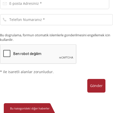
E-
posta
Adresiniz
Telefon
Numaranız
Bu dogrulama, formun otomatik islemlerle gonderilmesini engellemek icin
kullanilir.
* ile isaretli alanlar zorunludur.
Gönder
Bu kategorideki diğer haberler