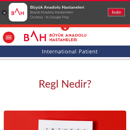
Ana icerige atla
Büyük Anadolu Hastaneleri
İndir
Büyük Anadolu Hastaneleri
Ücretsiz - In Google Play
International Patient
Regl Nedir?