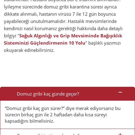
İyileşme sürecinde domuz gribi karantina süresi ayrıca
dikkate alınmalı, hastanın virüsü 7 ile 12 gün boyunca
yayabileceği unutulmamalıdır. Hastalık mevsimlerinde
kendinizi nasıl korumanız gerektiği hakkında daha detaylı
bilgiyi "
Soğuk Algınlığı ve Grip Mevsiminde Bağışıklık
Sisteminizi Güçlendirmenin 10 Yolu
" başlıklı yazımızı
okuyarak edinebilirsiniz.
Sık
Sorulan
Domuz gribi kaç günde geçer?
Sorular
“Domuz gribi kaç gün sürer?” diye merak ediyorsanız bu
sürecin birkaç gün ile 2 haftadan daha kısa süreyi
kapsadığını bilmelisiniz.