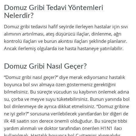
Domuz Gribi Tedavi Yöntemleri
Nelerdir?
Domuz gribi tedavisi hafif seyirde ilerleyen hastalar için sıvı
alımının artırılması, ateş düşürücü ilaçlar, dinlenme, ağrı
kontrolü ilaçları ve burun akıntısı ilaçları şeklinde planlanır.
Ancak ilerlemiş olgularda ise hasta hastaneye yatırılabilir.
Domuz Gribi Nasıl Geçer?
“Domuz gribi nasıl geçer?” diye merak ediyorsanız hastalık
boyunca bol sıvı almaya özen göstermeniz gerektiğini
bilmelisiniz. Bu süreçte vücudun su kaybının önlemek adına
su, çorba ve meyve suyu tüketebilirsiniz. Bunun yanında bol
bol dinlenmeye de ayrıca dikkat etmelisiniz. “Domuz gribine
ne iyi gelir?” sorusuna verilebilecek yanıtlardan bir diğeri de
ilk 48 saatin son derece önemli olduğudur. Bu süreçte tıbbi
yardım alınmalı ve doktor tarafından önerilen H1N1 ilacı
kullanılmalı. Hastalık boyunca bol C vitamini alınmalıdır.