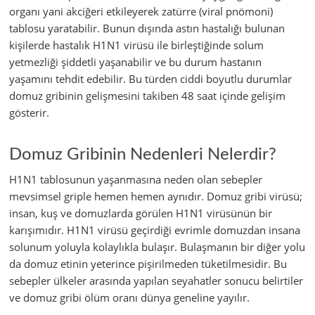
organı yani akciğeri etkileyerek zatürre (viral pnömoni)
tablosu yaratabilir. Bunun dışında astın hastalığı bulunan
kişilerde hastalık H1N1 virüsü ile birleştiğinde solum
yetmezliği şiddetli yaşanabilir ve bu durum hastanın
yaşamını tehdit edebilir. Bu türden ciddi boyutlu durumlar
domuz gribinin gelişmesini takiben 48 saat içinde gelişim
gösterir.
Domuz Gribinin Nedenleri Nelerdir?
H1N1 tablosunun yaşanmasına neden olan sebepler
mevsimsel griple hemen hemen aynıdır. Domuz gribi virüsü;
insan, kuş ve domuzlarda görülen H1N1 virüsünün bir
karışımıdır. H1N1 virüsü geçirdiği evrimle domuzdan insana
solunum yoluyla kolaylıkla bulaşır. Bulaşmanın bir diğer yolu
da domuz etinin yeterince pişirilmeden tüketilmesidir. Bu
sebepler ülkeler arasında yapılan seyahatler sonucu belirtiler
ve domuz gribi ölüm oranı dünya geneline yayılır.