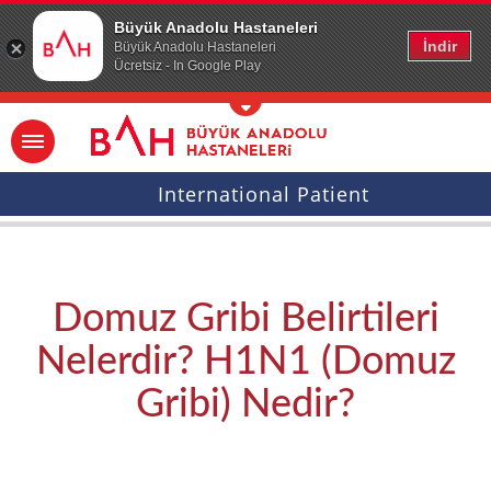
Ana icerige atla
Büyük Anadolu Hastaneleri
İndir
Büyük Anadolu Hastaneleri
Ücretsiz - In Google Play
International Patient
Domuz Gribi Belirtileri
Nelerdir? H1N1 (Domuz
Gribi) Nedir?