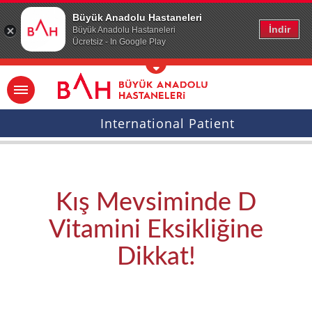
Ana icerige atla
Büyük Anadolu Hastaneleri
İndir
Büyük Anadolu Hastaneleri
Ücretsiz - In Google Play
International Patient
Kış Mevsiminde D
Vitamini Eksikliğine
Dikkat!