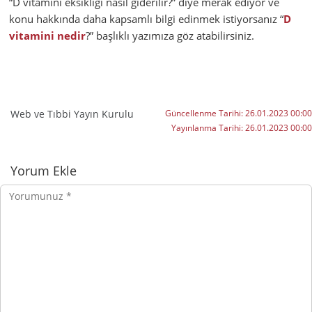
“D vitamini eksikliği nasıl giderilir?” diye merak ediyor ve
konu hakkında daha kapsamlı bilgi edinmek istiyorsanız “
D
vitamini nedir
?” başlıklı yazımıza göz atabilirsiniz.
Web ve Tıbbi Yayın Kurulu
Güncellenme Tarihi:
26.01.2023 00:00
Yayınlanma Tarihi:
26.01.2023 00:00
Yorumlar
Yorum Ekle
Yorumunuz