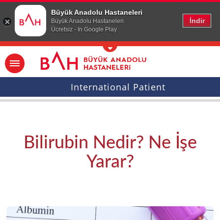
Ana icerige atla
Büyük Anadolu Hastaneleri
İndir
Büyük Anadolu Hastaneleri
Ücretsiz - In Google Play
International Patient
Bilirubin Nedir? Ne İşe
Yarar?