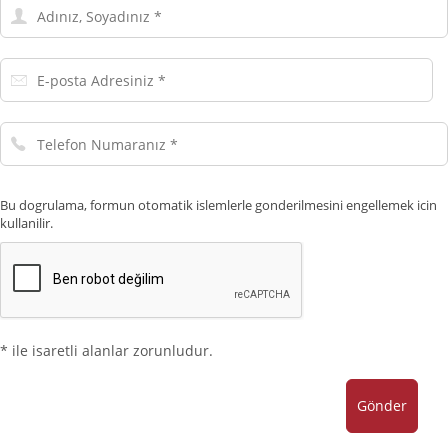
Adınız,
Soyadınız
E-
posta
Adresiniz
Telefon
Numaranız
Bu dogrulama, formun otomatik islemlerle gonderilmesini engellemek icin
kullanilir.
* ile isaretli alanlar zorunludur.
Gönder