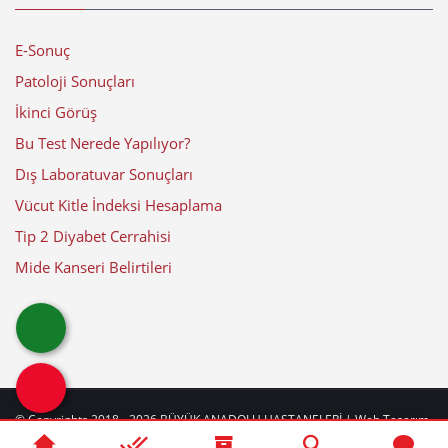
E-Sonuç
Patoloji Sonuçları
İkinci Görüş
Bu Test Nerede Yapılıyor?
Dış Laboratuvar Sonuçları
Vücut Kitle İndeksi Hesaplama
Tip 2 Diyabet Cerrahisi
Mide Kanseri Belirtileri
© Copyrights 2018 - 2026
BÜYÜK ANADOLU HASTANELERİ
| Web Tasarım
by
web
beyaz
|
Güncelleme Tarihi: 08-08-2026