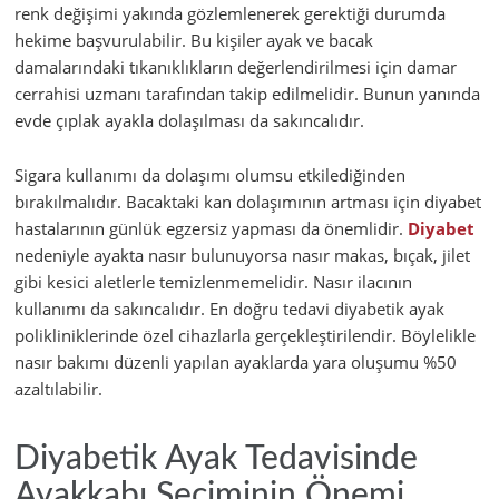
renk değişimi yakında gözlemlenerek gerektiği durumda
hekime başvurulabilir. Bu kişiler ayak ve bacak
damalarındaki tıkanıklıkların değerlendirilmesi için damar
cerrahisi uzmanı tarafından takip edilmelidir. Bunun yanında
evde çıplak ayakla dolaşılması da sakıncalıdır.
Sigara kullanımı da dolaşımı olumsu etkilediğinden
bırakılmalıdır. Bacaktaki kan dolaşımının artması için diyabet
hastalarının günlük egzersiz yapması da önemlidir.
Diyabet
nedeniyle ayakta nasır bulunuyorsa nasır makas, bıçak, jilet
gibi kesici aletlerle temizlenmemelidir. Nasır ilacının
kullanımı da sakıncalıdır. En doğru tedavi diyabetik ayak
polikliniklerinde özel cihazlarla gerçekleştirilendir. Böylelikle
nasır bakımı düzenli yapılan ayaklarda yara oluşumu %50
azaltılabilir.
Diyabetik Ayak Tedavisinde
Ayakkabı Seçiminin Önemi