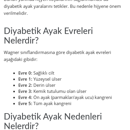
diyabetik ayak yaralarını tetikler. Bu nedenle hijyene önem
verilmelidir.
Diyabetik Ayak Evreleri
Nelerdir?
Wagner sınıflandırmasına göre diyabetik ayak evreleri
aşağıdaki gibidir:
Evre 0:
Sağlıklı cilt
Evre 1:
Yüzeysel ülser
Evre 2:
Derin ülser
Evre 3:
Kemik tutulumu olan ülser
Evre 4:
Ön ayak (parmaklar/ayak ucu) kangreni
Evre 5:
Tüm ayak kangreni
Diyabetik Ayak Nedenleri
Nelerdir?