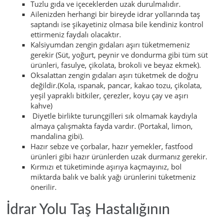
Tuzlu gıda ve içeceklerden uzak durulmalıdır.
Ailenizden herhangi bir bireyde idrar yollarında taş
saptandı ise şikayetiniz olmasa bile kendiniz kontrol
ettirmeniz faydalı olacaktır.
Kalsiyumdan zengin gıdaları aşırı tüketmemeniz
gerekir (Süt, yoğurt, peynir ve dondurma gibi tüm süt
ürünleri, fasulye, çikolata, brokoli ve beyaz ekmek).
Oksalattan zengin gıdaları aşırı tüketmek de doğru
değildir.(Kola, ıspanak, pancar, kakao tozu, çikolata,
yeşil yapraklı bitkiler, çerezler, koyu çay ve aşırı
kahve)
Diyetle birlikte turunçgilleri sık olmamak kaydıyla
almaya çalışmakta fayda vardır. (Portakal, limon,
mandalina gibi).
Hazır sebze ve çorbalar, hazır yemekler, fastfood
ürünleri gibi hazır ürünlerden uzak durmanız gerekir.
Kırmızı et tüketiminde aşırıya kaçmayınız, bol
miktarda balık ve balık yağı ürünlerini tüketmeniz
önerilir.
İdrar Yolu Taş Hastalığının