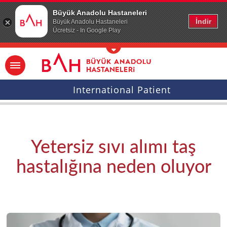
Ana icerige atla
Büyük Anadolu Hastaneleri
İndir
Büyük Anadolu Hastaneleri
Ücretsiz - In Google Play
International Patient
Yetersiz sıvı alımı taş
hastalığına neden oluyor