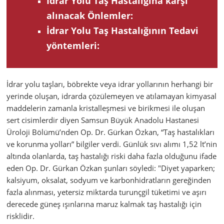
İdrar Yolu Taş Hastalığına karşı
alınacak Önlemler:
İdrar Yolu Taş Hastalığının Tedavi
yöntemleri:
İdrar yolu taşları, böbrekte veya idrar yollarının herhangi bir
yerinde oluşan, idrarda çözülemeyen ve atılamayan kimyasal
maddelerin zamanla kristalleşmesi ve birikmesi ile oluşan
sert cisimlerdir diyen Samsun Büyük Anadolu Hastanesi
Üroloji Bölümü’nden Op. Dr. Gürkan Özkan, “Taş hastalıkları
ve korunma yolları” bilgiler verdi. Günlük sıvı alımı 1,52 lt’nin
altında olanlarda, taş hastalığı riski daha fazla olduğunu ifade
eden Op. Dr. Gürkan Özkan şunları söyledi: "Diyet yaparken;
kalsiyum, oksalat, sodyum ve karbonhidratların gereğinden
fazla alınması, yetersiz miktarda turunçgil tüketimi ve aşırı
derecede güneş ışınlarına maruz kalmak taş hastalığı için
risklidir.