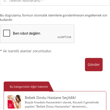
Numaranız
Bu dogrulama, formun otomatik islemlerle gonderilmesini engellemek icin
kullanilir.
* ile isaretli alanlar zorunludur.
Gönder
Bu kategorideki diğer haberler
Bebek Dostu Hastane Seçildik!
Büyük Anadolu Hastaneleri olarak, Kocaeli il genelinde
yapılan "Bebek Dostu Hastaneler" denetimin...