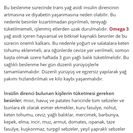
Bu beslenme sürecinde trans yağ asidi insülin direncinin
artmasına ve diyabetin yaşanmasına neden olabilir. Bu
nedenle besinler kızartılmadan pişirilmeli, tereyağı
tüketilmemeli, işlenmiş etlerden uzak durulmalıdır.
Omega 3
yağ asidi içeren hayvansal ve bitkisel kaynaklı besinler de bu
sürecin önemli kalkanı. Bu nedenle yoğurt ve salatalara keten
tohumu eklenmeli, ara öğünlerde cevize yer verilmeli, somon
başta olmak üzere haftada 3 gün yağlı balık tüketilmelidir. Bu
sağlıklı beslenme her gün düzenli yürüyüşlerle
tamamlanmalıdır. Düzenli yürüyüş ve egzersiz yapılarak yağ
yakımı hızlandırılmalı ve kilo kaybı yaşanmalıdır.
İnsülin direnci bulunan kişilerin tüketmesi gereken
besinler
; mısır, havuç ve patates haricinde tüm sebzeler ve
bunlara ek olarak esmer ekmekler, kuru fasulye, nohut,
keten tohumu, ceviz, yağlı balıklar, mercimek, barbunya,
kepek, elma, incir, muz, armut, domates, ıspanak, taze
fasulye, kuşkonmaz, turpgil sebzeler, yeşil yapraklı sebzeler