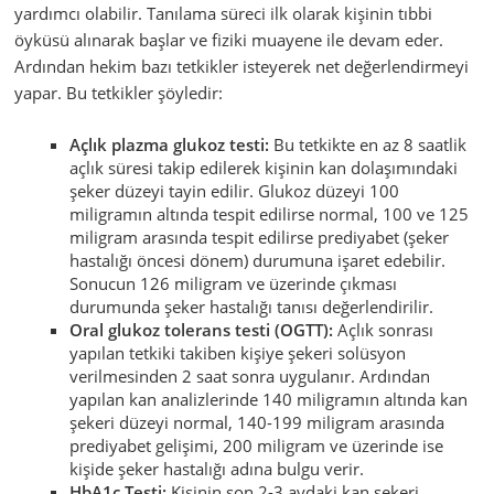
yardımcı olabilir. Tanılama süreci ilk olarak kişinin tıbbi
öyküsü alınarak başlar ve fiziki muayene ile devam eder.
Ardından hekim bazı tetkikler isteyerek net değerlendirmeyi
yapar. Bu tetkikler şöyledir:
Açlık plazma glukoz testi:
Bu tetkikte en az 8 saatlik
açlık süresi takip edilerek kişinin kan dolaşımındaki
şeker düzeyi tayin edilir. Glukoz düzeyi 100
miligramın altında tespit edilirse normal, 100 ve 125
miligram arasında tespit edilirse prediyabet (şeker
hastalığı öncesi dönem) durumuna işaret edebilir.
Sonucun 126 miligram ve üzerinde çıkması
durumunda şeker hastalığı tanısı değerlendirilir.
Oral glukoz tolerans testi (OGTT):
Açlık sonrası
yapılan tetkiki takiben kişiye şekeri solüsyon
verilmesinden 2 saat sonra uygulanır. Ardından
yapılan kan analizlerinde 140 miligramın altında kan
şekeri düzeyi normal, 140-199 miligram arasında
prediyabet gelişimi, 200 miligram ve üzerinde ise
kişide şeker hastalığı adına bulgu verir.
HbA1c Testi:
Kişinin son 2-3 aydaki kan şekeri