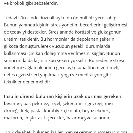
ve brokoli gibi sebzelerdir.
Tedavi sürecinde düzenli uyku da önemli bir yere sahip.
Bunun yanında kişinin stres yönetim becerilerini geliştirmesi
de tedaviyi destekler. Stres anında kortizol ve glukagonun
üretimi tetiklenir. Bu hormonlar da depolanan şekerin
glikoza dönüştürülerek vücudun gerekli durumlarda
kullanması için kan dolaşımına verilmesini sağlar. Bunun
sonucunda da kişinin kan şekeri yükselir. Bu nedenle stresi
yönetimi sağlamak adına gece uykusuna önem verilmeli,
nefes egzersizleri yapılmalı, yoga ve meditasyon gibi
teknikler denenmelidir.
İnsülin direnci bulunan kişilerin uzak durması gereken
besinler
; bal, pekmez, reçel, şeker, mısır gevreği, mısır
ekmeği, kek, pasta, kurabiye, çikolata, beyaz ekmek,
makarna, erişte, asit içecekler, hazır meyve sularıdır.
Tip 2 diyabeti bulunan kişiler, kan şekerinin düşmesi için oral