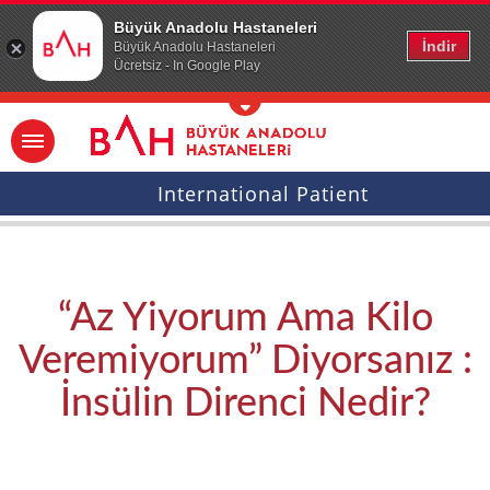
Ana icerige atla
Büyük Anadolu Hastaneleri
İndir
Büyük Anadolu Hastaneleri
Ücretsiz - In Google Play
International Patient
“Az Yiyorum Ama Kilo
Veremiyorum” Diyorsanız :
İnsülin Direnci Nedir?