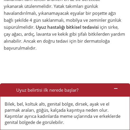
yıkanarak ütülenmelidir. Yatak takımları günlük
havalandırılmalı, yıkanamayacak eşyalar bir poşette ağzı
bağlı şekilde 4 gün saklanmalı, mobilya ve zeminler günlük
süpürülmelidir.
Uyuz hastalığı bitkisel tedavisi
için sirke,
çay ağacı, ardıç, lavanta ve kekik gibi şifalı bitkilerden yardım
alınabilir. Ancak en doğru tedavi için bir dermatoloğa
başvurulmalıdır.
Sık
Sorulan
Uyuz belirtisi ilk nerede başlar?
Sorular
Bilek, bel, koltuk altı, genital bölge, dirsek, ayak ve el
parmak araları, göğüs, kalçada kaşıntıya neden olur.
Kaşıntılar ayrıca kadınlarda meme uçlarında ve erkeklerde
genital bölgede de görülebilir.