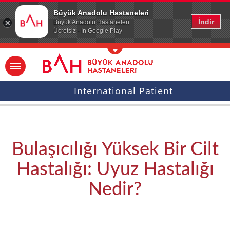
Ana icerige atla
Büyük Anadolu Hastaneleri
İndir
Büyük Anadolu Hastaneleri
Ücretsiz - In Google Play
International Patient
Bulaşıcılığı Yüksek Bir Cilt
Hastalığı: Uyuz Hastalığı
Nedir?