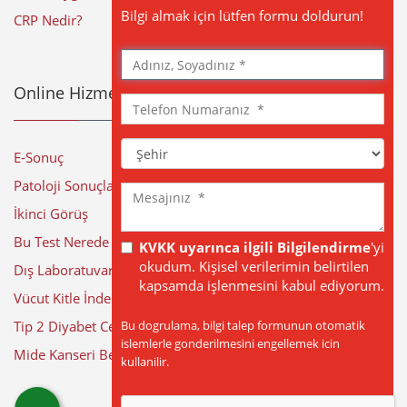
Bilgi almak için lütfen formu doldurun!
CRP Nedir?
Adınız,
Soyadınız
Online Hizmetler
Telefon
Numaranız
Şehir
E-Sonuç
Patoloji Sonuçları
Mesajınız
İkinci Görüş
Bu Test Nerede Yapılıyor?
KVKK uyarınca ilgili Bilgilendirme
'yi
okudum. Kişisel verilerimin belirtilen
Dış Laboratuvar Sonuçları
kapsamda işlenmesini kabul ediyorum.
Vücut Kitle İndeksi Hesaplama
Bu dogrulama, bilgi talep formunun otomatik
Tip 2 Diyabet Cerrahisi
islemlerle gonderilmesini engellemek icin
Mide Kanseri Belirtileri
kullanilir.