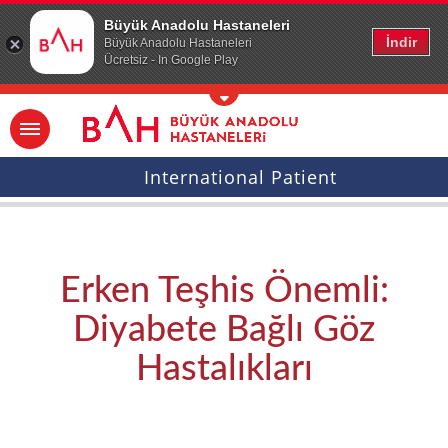
Ana icerige atla
Büyük Anadolu Hastaneleri
İndir
Büyük Anadolu Hastaneleri
Ücretsiz - In Google Play
International Patient
Erken Teşhis Önemli:
Diyabete Bağlı Göz
Hastalıkları