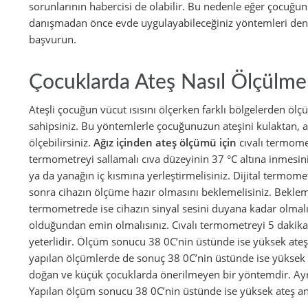
sorunlarının habercisi de olabilir. Bu nedenle eğer çocuğu
danışmadan önce evde uygulayabileceğiniz yöntemleri den
başvurun.
Çocuklarda Ateş Nasıl Ölçülmel
Ateşli çocuğun vücut ısısını ölçerken farklı bölgelerden 
sahipsiniz. Bu yöntemlerle çocuğunuzun ateşini kulaktan, a
ölçebilirsiniz.
Ağız içinden ateş ölçümü için
cıvalı termom
termometreyi sallamalı cıva düzeyinin 37 °C altına inmesini
ya da yanağın iç kısmına yerleştirmelisiniz. Dijital termo
sonra cihazın ölçüme hazır olmasını beklemelisiniz. Bekleme
termometrede ise cihazın sinyal sesini duyana kadar olmalı
olduğundan emin olmalısınız. Cıvalı termometreyi 5 dakika
yeterlidir. Ölçüm sonucu 38 0C’nin üstünde ise yüksek ateş
yapılan ölçümlerde de sonuç 38 0C’nin üstünde ise yüksek 
doğan ve küçük çocuklarda önerilmeyen bir yöntemdir. Ayr
Yapılan ölçüm sonucu 38 0C’nin üstünde ise yüksek ateş an