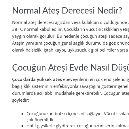
Normal Ateş Derecesi Nedir?
Normal ateş derecesi ağızdan veya kulaktan ölçüldüğünde 3
38 °C normal kabul edilir. Çocukların vücut sıcaklıkları yet
yaygın olarak görülür. Bu nedenle çocuğun ateşi sadece say
Ateşin yanı sıra çocuğun genel sağlık durumu da göz önün
olarak halsizlik, iştah kaybı, uykusuzluk gibi belirtiler var
Çocuğun Ateşi Evde Nasıl Düş
Çocuklarda yüksek ateş
ebeveynlerin en çok endişelendiği
bağışıklık sisteminin enfeksiyonla savaştığını gösterir genel
durumlarda acil tıbbi müdahale gerektirebilir.
Çocuğun ateş
şöyledir:
Çocuğunuzun bol su içmesini sağlayın. Vücut sıvılar
çok önemlidir.
Hafif giysilerle giydirerek çocuğunuzun serin kalmasın