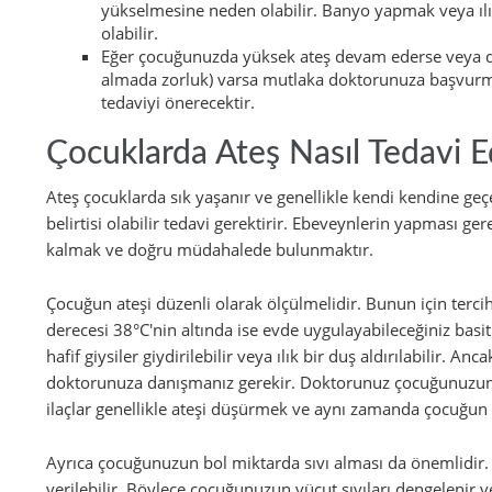
yükselmesine neden olabilir. Banyo yapmak veya ıl
olabilir.
Eğer çocuğunuzda yüksek ateş devam ederse veya 
almada zorluk) varsa mutlaka doktorunuza başvurm
tedaviyi önerecektir.
Çocuklarda Ateş Nasıl Tedavi Ed
Ateş çocuklarda sık yaşanır ve genellikle kendi kendine geç
belirtisi olabilir tedavi gerektirir. Ebeveynlerin yapması 
kalmak ve doğru müdahalede bulunmaktır.
Çocuğun ateşi düzenli olarak ölçülmelidir. Bunun için tercih 
derecesi 38°C'nin altında ise evde uygulayabileceğiniz basi
hafif giysiler giydirilebilir veya ılık bir duş aldırılabilir. 
doktorunuza danışmanız gerekir. Doktorunuz çocuğunuzun ha
ilaçlar genellikle ateşi düşürmek ve aynı zamanda çocuğun r
Ayrıca çocuğunuzun bol miktarda sıvı alması da önemlidir. S
verilebilir. Böylece çocuğunuzun vücut sıvıları dengelenir 