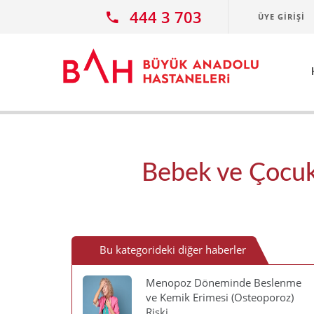
Ana icerige atla
444 3 703
ÜYE GIRIŞI
Bebek ve Çocuk
Bu kategorideki diğer haberler
Menopoz Döneminde Beslenme
ve Kemik Erimesi (Osteoporoz)
Riski