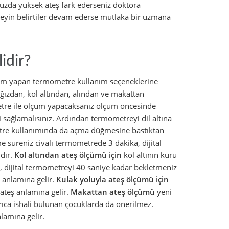
nuzda yüksek ateş fark ederseniz doktora
eyin belirtiler devam ederse mutlaka bir uzmana
idir?
ölçüm yapan termometre kullanım seçeneklerine
ğızdan, kol altından, alından ve makattan
etre ile ölçüm yapacaksanız ölçüm öncesinde
 sağlamalısınız. Ardından termometreyi dil altına
metre kullanımında da açma düğmesine bastıktan
 süreniz civalı termometrede 3 dakika, dijital
dır.
Kol altından ateş ölçümü için
kol altının kuru
, dijital termometreyi 40 saniye kadar bekletmeniz
 anlamına gelir.
Kulak yoluyla
ateş ölçümü için
ateş anlamına gelir.
Makattan ateş ölçümü
yeni
ıca ishali bulunan çocuklarda da önerilmez.
lamına gelir.