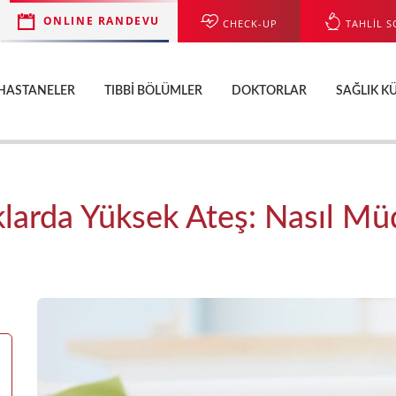
ONLINE RANDEVU
CHECK-UP
TAHLİL S
HASTANELER
TIBBI BÖLÜMLER
DOKTORLAR
SAĞLIK K
larda Yüksek Ateş: Nasıl Müd