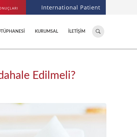
International Patient
ONUÇLARI
Hastane,
ÜTÜPHANESI
KURUMSAL
İLETIŞIM
doktor,
bölüm
ara...
ahale Edilmeli?