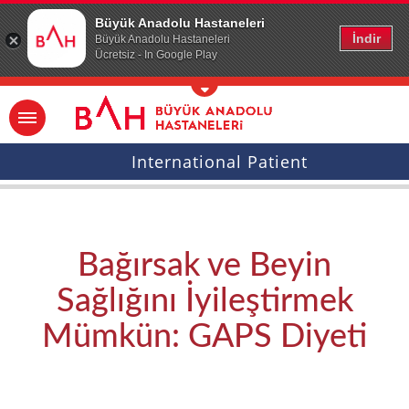
Ana icerige atla
Büyük Anadolu Hastaneleri
İndir
Büyük Anadolu Hastaneleri
Ücretsiz - In Google Play
International Patient
Bağırsak ve Beyin
Sağlığını İyileştirmek
Mümkün: GAPS Diyeti