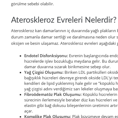
görülme sebebi olabilir.
Ateroskleroz Evreleri Nelerdir?
Ateroskleroz kan damarlarının iç duvarında yağlı plakların bi
durum zamanla damar sertliği ve daralmasına neden olur son
oksijen ve besin ulaşamaz. Ateroskleroz evreleri aşağıdaki g
Endotel Disfonksiyonu:
Evrenin başlangıcında endo
hücrelerde işlev bozukluğu meydana gelir. Bu duru
damar duvarına sızarak birikmesine sebep olur.
Yağ Çizgisi Oluşumu:
Biriken LDL partikülleri oksid
bağışıklık hücreleri devreye girerek okside LDL'yi t
kendileri de lipid yüklenmiş hale gelir ve "köpüklü
yağ çizgisi adını verdiğimiz sarı lekeler oluşmaya ba
Fibroödematöz Plak Oluşumu:
Köpüklü hücrelerin
sürecinin ilerlemesiyle beraber düz kas hücreleri ve
elastin gibi bağ dokusu bileşenlerinin üretimini art
açar.
Komplike Plak Oluşumu:
Plak büyümeye devam eder