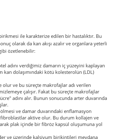
rikmesi ile karakterize edilen bir hastalıktır. Bu
uç olarak da kan akışı azalır ve organlara yeterli
ibi özetlenebilir:
tel adını verdiğimiz damarın iç yüzeyini kaplayan
m kan dolaşımındaki kötü kolesterolün (LDL)
e olur ve bu süreçte makrofajlar adı verilen
emizlemeye çalışır. Fakat bu süreçte makrofajlar
 hücre" adını alır. Bunun sonucunda arter duvarında
şlar.
 ölmesi ve damar duvarındaki enflamasyon
 fibroblastlar aktive olur. Bu durum kollajen ve
ırarak plak içinde bir fibröz kapsül oluşumuna yol
 ve üzerinde kalsiyum birikintileri meydana