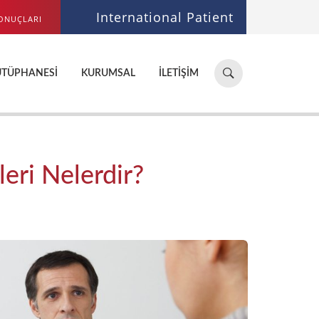
International Patient
ONUÇLARI
Hastane,
ÜTÜPHANESI
KURUMSAL
İLETIŞIM
doktor,
bölüm
ara...
leri Nelerdir?