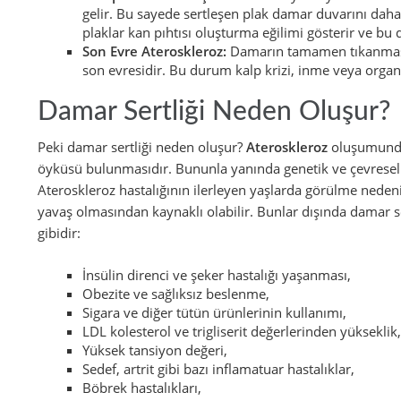
gelir. Bu sayede sertleşen plak damar duvarını daha f
plaklar kan pıhtısı oluşturma eğilimi gösterir ve bu
Son Evre Ateroskleroz:
Damarın tamamen tıkanması
son evresidir. Bu durum kalp krizi, inme veya organ 
Damar Sertliği Neden Oluşur?
Peki damar sertliği neden oluşur?
Ateroskleroz
oluşumunda 
öyküsü bulunmasıdır. Bununla yanında genetik ve çevresel f
Ateroskleroz hastalığının ilerleyen yaşlarda görülme nede
yavaş olmasından kaynaklı olabilir. Bunlar dışında damar s
gibidir:
İnsülin direnci ve şeker hastalığı yaşanması,
Obezite ve sağlıksız beslenme,
Sigara ve diğer tütün ürünlerinin kullanımı,
LDL kolesterol ve trigliserit değerlerinden yüksekli
Yüksek tansiyon değeri,
Sedef, artrit gibi bazı inflamatuar hastalıklar,
Böbrek hastalıkları,