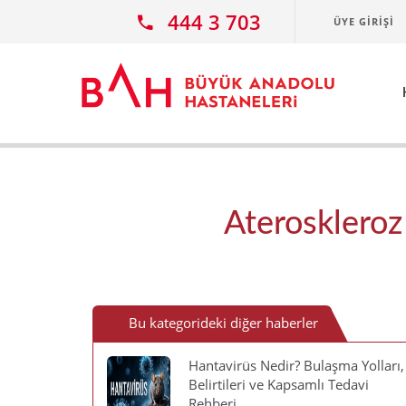
Ana icerige atla
444 3 703
ÜYE GIRIŞI
Ateroskleroz 
Bu kategorideki diğer haberler
Hantavirüs Nedir? Bulaşma Yolları,
Belirtileri ve Kapsamlı Tedavi
Rehberi