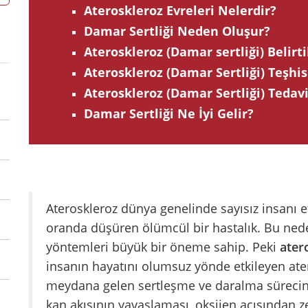
Ateroskleroz Evreleri Nelerdir?
Damar Sertliği Neden Oluşur?
Ateroskleroz (Damar sertliği) Belirti
Ateroskleroz (Damar Sertliği) Teşhis
Ateroskleroz (Damar Sertliği) Tedav
Damar Sertliği Ne İyi Gelir?
Ateroskleroz dünya genelinde sayısız insanı e
oranda düşüren ölümcül bir hastalık. Bu nede
yöntemleri büyük bir öneme sahip. Peki
ater
insanın hayatını olumsuz yönde etkileyen at
meydana gelen sertleşme ve daralma sürecin
kan akışının yavaşlaması, oksijen açısından 