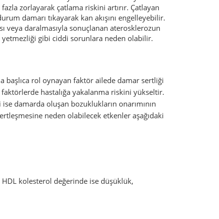
azla zorlayarak çatlama riskini artırır. Çatlayan
 durum damarı tıkayarak kan akışını engelleyebilir.
 veya daralmasıyla sonuçlanan aterosklerozun
yetmezliği gibi ciddi sorunlara neden olabilir.
başlıca rol oynayan faktör ailede damar sertliği
aktörlerde hastalığa yakalanma riskini yükseltir.
ni ise damarda oluşan bozuklukların onarımının
ertleşmesine neden olabilecek etkenler aşağıdaki
k, HDL kolesterol değerinde ise düşüklük,