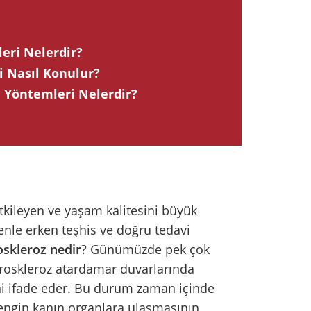
leri Nelerdir?
i Nasıl Konulur?
i Yöntemleri Nelerdir?
tkileyen ve yaşam kalitesini büyük
nle erken teşhis ve doğru tedavi
oskleroz nedir
? Günümüzde pek çok
eroskleroz atardamar duvarlarında
i ifade eder. Bu durum zaman içinde
zengin kanın organlara ulaşmasının