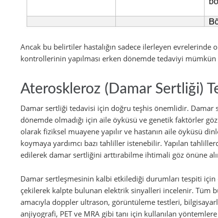
Ancak bu belirtiler hastalığın sadece ilerleyen evrelerinde o
kontrollerinin yapılması erken dönemde tedaviyi mümkün kıl
Ateroskleroz (Damar Sertliği) T
Damar sertliği tedavisi için doğru teşhis önemlidir. Damar ser
dönemde olmadığı için aile öyküsü ve genetik faktörler göz 
olarak fiziksel muayene yapılır ve hastanın aile öyküsü din
koymaya yardımcı bazı tahliller istenebilir. Yapılan tahliller
edilerek damar sertliğini arttırabilme ihtimali göz önüne alı
Damar sertleşmesinin kalbi etkilediği durumları tespiti için
çekilerek kalpte bulunan elektrik sinyalleri incelenir. Tü
amacıyla doppler ultrason, görüntüleme testleri, bilgisayarl
anjiyografi, PET ve MRA gibi tanı için kullanılan yöntemlere